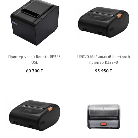
Принтер чеков Rongta RP326
UROVO Мобильный bluetooth
USE
принтер K329-B
60 700
₸
95 950
₸