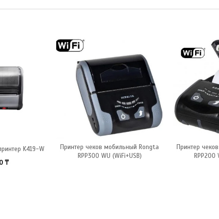
Принтер чеков мобильный Rongta
Принтер чеко
ринтер K419-W
RPP300 WU (WiFi+USB)
RPP200 
00
₸