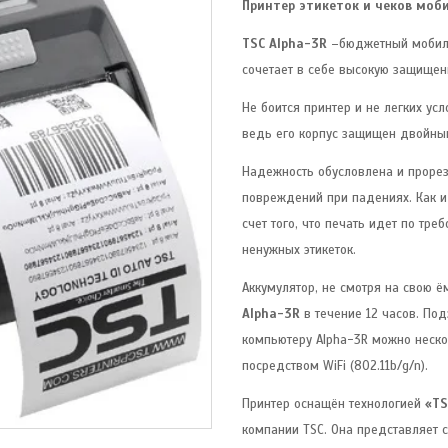
Принтер этикеток и чеков моб
TSC Alpha-3R
–бюджетный мобиль
сочетает в себе высокую защищен
Не боится принтер и не легких у
ведь его корпус защищен двойны
Надежность обусловлена и прорез
повреждений при падениях. Как и
счет того, что печать идет по тр
ненужных этикеток.
Аккумулятор, не смотря на свою 
Alpha-3R
в течение 12 часов. По
компьютеру Alpha-3R можно нескол
посредством WiFi (802.11b/g/n).
Принтер оснащён технологией
«TS
компании TSC. Она представляет