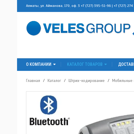
Алматы, ул. Айманова, 170, оф. 3
+7 (727) 395-51-96
|
+7 (727) 274
О КОМПАНИИ
КАТАЛОГ ТОВАРОВ
ДОСТАВ
Главная
/
Каталог
/
Штрих-кодирование
/
Мобильные 