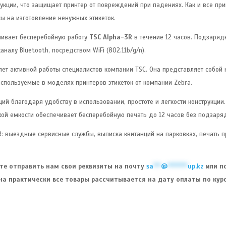
кции, что защищает принтер от повреждений при падениях. Как и все прин
сы на изготовление ненужных этикеток.
ечивает бесперебойную работу
TSC Alpha-3R
в течение 12 часов. Подзаряд
налу Bluetooth, посредством WiFi (802.11b/g/n).
 лет активной работы специалистов компании TSC. Она представляет собо
используемые в моделях принтеров этикеток от компании Zebra.
ий благодаря удобству в использовании, простоте и легкости конструкции
кой емкости обеспечивает бесперебойную печать до 12 часов без подзаря
 выездные сервисные службы, выписка квитанций на парковках, печать пр
ете отправить нам свои реквизиты на почту
sa
***
@
********
up.kz
или по
на практически все товары рассчитывается на дату оплаты по курс