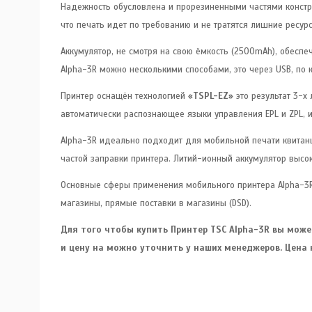
Надежность обусловлена и прорезиненными частями констру
что печать идет по требованию и не тратятся лишние ресур
Аккумулятор, не смотря на свою ёмкость (2500mAh), обесп
Alpha-3R можно несколькими способами, это через USB, по ка
Принтер оснащён технологией
«TSPL-EZ»
это результат 3-х
автоматически распознающее языки управления EPL и ZPL, 
Alpha-3R идеально подходит для мобильной печати квитанц
частой заправки принтера. Литий-ионный аккумулятор высо
Основные сферы применения мобильного принтера Alpha-3R:
магазины, прямые поставки в магазины (DSD).
Для того чтобы купить Принтер TSC Alpha-3R вы мож
и цену на можно уточнить у наших менеджеров. Цена 