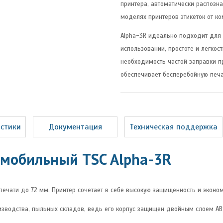
принтера, автоматически распозн
моделях принтеров этикеток от ко
Alpha-3R идеально подходит для 
использовании, простоте и легкос
необходимость частой заправки п
обеспечивает бесперебойную печа
истики
Документация
Техническая поддержка
 мобильный TSC Alpha-3R
чати до 72 мм. Принтер сочетает в себе высокую защищенность и экономи
изводства, пыльных складов, ведь его корпус защищен двойным слоем AB