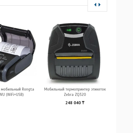
в мобильный Rongta
Мобильный термопринтер этикеток
Принтер че
WU (WiFi+USB)
Zebra ZQ320
248 040
₸