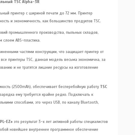
ильный TSC Alpha-3R
ный принтер c шириной печати до 72 мм. Принтер
ность и экономичность, как большинство продуктов TSC.
словий промышленного производства, пыльных складов,
м слоем ABS-пластика.
иненными частями конструкции, что защищает принтер от
 все принтеры TSC, данная модель весьма экономична, за
ебованию и не тратятся лишние ресурсы на изготовление
ёмкость (2500mAh), обеспечивает бесперебойную работу
TSC
дзарядка ему требуется крайне редко. Подключать к
ькими способами, это через USB, по каналу Bluetooth,
PL-EZ»
это результат 3-х лет активной работы специалистов
 собой новейшее внутреннее программное обеспечение