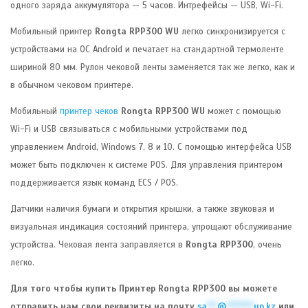
одного заряда аккумулятора — 5 часов. Интрефейсы — USB, Wi-Fi.
Мобильный принтер
Rongta RPP300 WU
легко синхронизируется с
устройствами на ОС Android и печатает на стандартной термоленте
шириной 80 мм. Рулон чековой ленты заменяется так же легко, как и
в обычном чековом принтере.
Мобильный
принтер чеков
Rongta RPP300 WU
может с помощью
Wi-Fi и USB связываться с мобильными устройствами под
управлением Android, Windows 7, 8 и 10. С помощью интерфейса USB
может быть подключен к системе POS. Для управления принтером
поддерживается язык команд ECS / POS.
Датчики наличия бумаги и открытия крышки, а также звуковая и
визуальная индикация состояний принтера, упрощают обслуживание
устройства. Чековая лента заправляется в
Rongta RPP300
, очень
легко.
Для того чтобы купить Принтер Rongta RPP300 вы можете
отправить нам свои реквизиты на почту
sa
***
@
********
up.kz
или