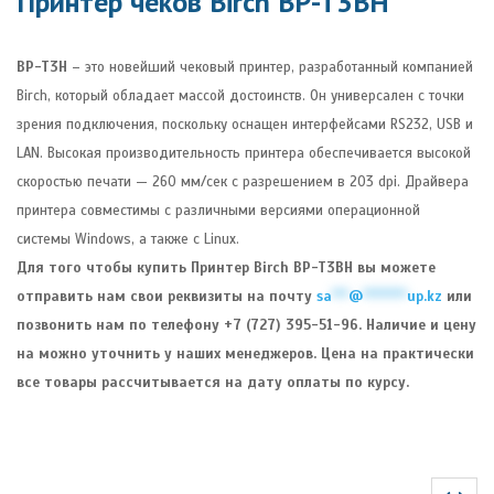
Принтер чеков Birch BP-T3BH
BP-T3H
– это новейший чековый принтер, разработанный компанией
Birch, который обладает массой достоинств. Он универсален с точки
зрения подключения, поскольку оснащен интерфейсами RS232, USB и
LAN. Высокая производительность принтера обеспечивается высокой
скоростью печати — 260 мм/сек с разрешением в 203 dpi. Драйвера
принтера совместимы с различными версиями операционной
системы Windows, а также с Linux.
Для того чтобы купить Принтер Birch BP-T3BH вы можете
отправить нам свои реквизиты на почту
sa
***
@
********
up.kz
или
позвонить нам по телефону +7 (727) 395-51-96. Наличие и цену
на можно уточнить у наших менеджеров. Цена на практически
все товары рассчитывается на дату оплаты по курсу.