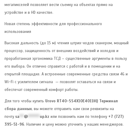
мегапикселей позволяет вести съемку на объектах прямо на
устройстве и в HD качестве.
Новая степень эффективности для профессионального
использования
Высокая дальность (до 15 м) чтения штрих-кодов сканером, мощный
процессор, защищенность от внешних воздействий и холодов и
проработанная эргономика ТСД – существенные аргументы в пользу
его выбора. Он отлично справится с работой и в помещении и на
открытой площадке. А встроенные современные средства связи 4G и
Wi-Fi с усилителем сигнала — позволят оставаться на связи и
обеспечат современный комфорт работы.
Для того чтобы купить
Urovo RT40-SS4X10E4011HQ Терминал
сбора данных
, вы можете отправить нам свои реквизиты на
почту
sa
***
@
********
up.kz
или позвонить нам по телефону
+7 (727)
395-51-96
. Наличие и цену можно уточнить у наших менеджеров.