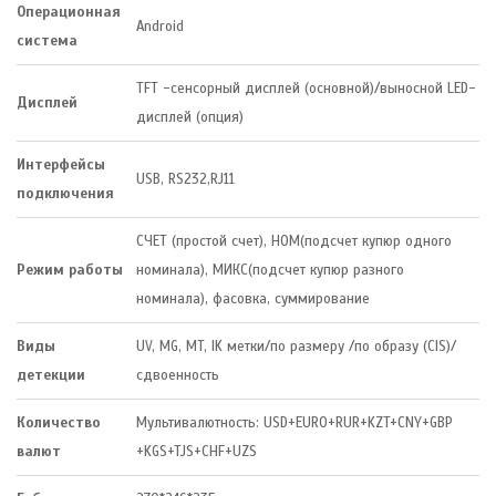
Операционная
Android
система
TFT -сенсорный дисплей (основной)/выносной LED-
Дисплей
дисплей (опция)
Интерфейсы
USB, RS232,RJ11
подключения
СЧЕТ (простой счет), НОМ(подсчет купюр одного
Режим работы
номинала), МИКС(подсчет купюр разного
номинала), фасовка, суммирование
Виды
UV, MG, MT, IK метки/по размеру /по образу (CIS)/
детекции
сдвоенность
Количество
Мультивалютность: USD+EURO+RUR+KZT+CNY+GBP
валют
+KGS+TJS+CHF+UZS