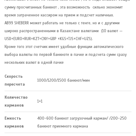
сумму просчитанных банкнот , эта возможность сильно экономит
время затраченное кассиром на прием и подсчет наличных.
AB99 SHEBERR может работать не только с тенге, но и с другими
широко распространенными в Казахстане валютами (10 валют —
USD+EURO+RUR+KZT+CNY+GBP +KGS+TJS+CHF+UZS).
Кроме того этот счетчик имеет удобные функции автоматического
выбора валюты по первой банкноте в пачке и подсчета сумм сразу
нескольких валют в одной пачке
Скорость
1000/1200/1500 банкнот/мин
пересчета
Количество
1+1
карманов
Емкость
400-600 банкнот загрузочный карман/ /200-250
карманов
банкнот приемного кармана