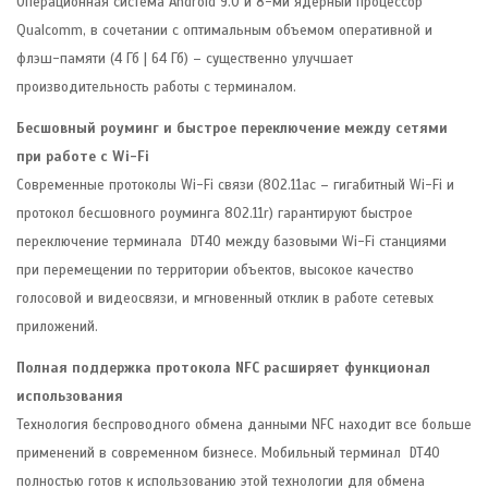
Операционная система Android 9.0 и 8-ми ядерный процессор
Qualcomm, в сочетании с оптимальным объемом оперативной и
флэш-памяти (4 Гб | 64 Гб) – существенно улучшает
производительность работы c терминалом.
Бесшовный роуминг и быстрое переключение между сетями
при работе с Wi-Fi
Современные протоколы Wi-Fi связи (802.11ac – гигабитный Wi-Fi и
протокол бесшовного роуминга 802.11r) гарантируют быстрое
переключение терминала DT40 между базовыми Wi-Fi станциями
при перемещении по территории объектов, высокое качество
голосовой и видеосвязи, и мгновенный отклик в работе сетевых
приложений.
Полная поддержка протокола NFC расширяет функционал
использования
Технология беспроводного обмена данными NFC находит все больше
применений в современном бизнесе. Мобильный терминал DT40
полностью готов к использованию этой технологии для обмена