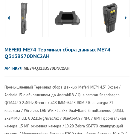
MEFERI ME74 Терминал сбора данных ME74-
Q313BS70DNC2AH
АРТИКУЛ:
ME74-Q313BS70DNC2AH
Промышленный Терминал сбора данных Meferi ME74 4.3″ Экран /
Android 13 с обновлением до Android18 / Qualcommn Snapdragon
QCM4490 2.4GHz,8-core / 4GB RAM-64GB ROM / Клавиатура 31
клавиша / Wireless LAN WiFi-6E 2×2 Dual-Band Simultaneous (DBS)3,
2x2MIMO,IEEE 802.11b/g/n/ac/ax / Bluetooth / NFC / 8МП фронтальная
камера, 13 МП основная камера / 1D,2D Zebra SE4770 сканирующий
модуль / Морозостойкая батарея 5200 мАч + бэкап батарея 10 мФ /