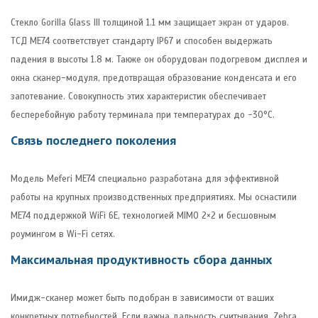
Стекло Gorilla Glass III толщиной 1.1 мм защищает экран от ударов.
ТСД ME74 соответствует стандарту IP67 и способен выдержать
падения в высоты 1.8 м. Также он оборудован подогревом дисплея и
окна сканер-модуля, предотвращая образование конденсата и его
запотевание. Совокупность этих характеристик обеспечивает
бесперебойную работу терминала при температурах до -30°C.
Связь последнего поколения
Модель Meferi ME74 специально разработана для эффективной
работы на крупных производственных предприятиях. Мы оснастили
ME74 поддержкой WiFi 6E, технологией MIMO 2×2 и бесшовным
роумингом в Wi-Fi сетях.
Максимальная продуктивность сбора данных
Имидж-сканер может быть подобран в зависимости от ваших
конкретных потребностей. Если важна дальность считывания, Zebra