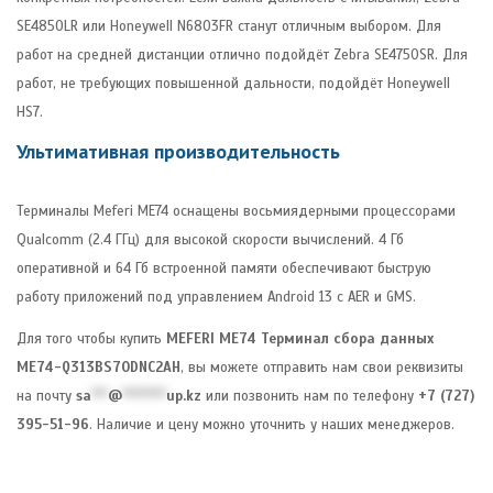
SE4850LR или Honeywell N6803FR станут отличным выбором. Для
работ на средней дистанции отлично подойдёт Zebra SE4750SR. Для
работ, не требующих повышенной дальности, подойдёт Honeywell
HS7.
Ультимативная производительность
Терминалы Meferi ME74 оснащены восьмиядерными процессорами
Qualcomm (2.4 ГГц) для высокой скорости вычислений. 4 Гб
оперативной и 64 Гб встроенной памяти обеспечивают быструю
работу приложений под управлением Android 13 с AER и GMS.
Для того чтобы купить
MEFERI ME74 Терминал сбора данных
ME74-Q313BS70DNC2AH
, вы можете отправить нам свои реквизиты
на почту
sa
***
@
********
up.kz
или позвонить нам по телефону
+7 (727)
395-51-96
. Наличие и цену можно уточнить у наших менеджеров.