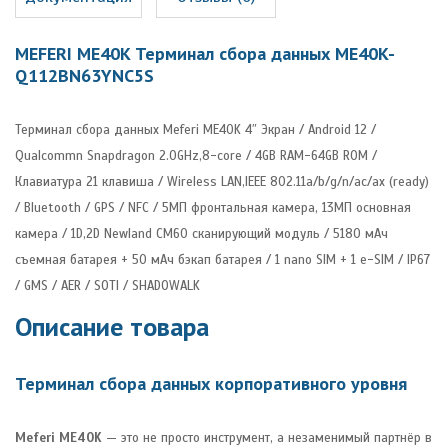
MEFERI ME40K Терминал сбора данных ME40K-
Q112BN63YNC5S
Терминал сбора данных Meferi ME40K 4″ Экран / Android 12 /
Qualcommn Snapdragon 2.0GHz,8-core / 4GB RAM-64GB ROM /
Клавиатура 21 клавиша / Wireless LAN,IEEE 802.11a/b/g/n/ac/ax (ready)
/ Bluetooth / GPS / NFC / 5МП фронтальная камера, 13МП основная
камера / 1D,2D Newland CM60 сканирующий модуль / 5180 мАч
съемная батарея + 50 мАч бэкап батарея / 1 nano SIM + 1 e-SIM / IP67
/ GMS / AER / SOTI / SHADOWALK
Описание товара
Терминал сбора данных корпоративного уровня
Meferi ME40K
— это не просто инструмент, а незаменимый партнёр в