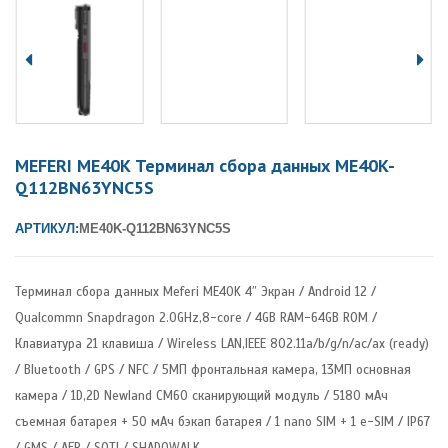
MEFERI ME40K Терминал сбора данных ME40K-
Q112BN63YNC5S
АРТИКУЛ:
ME40K-Q112BN63YNC5S
Терминал сбора данных Meferi ME40K 4″ Экран / Android 12 /
Qualcommn Snapdragon 2.0GHz,8-core / 4GB RAM-64GB ROM /
Клавиатура 21 клавиша / Wireless LAN,IEEE 802.11a/b/g/n/ac/ax (ready)
/ Bluetooth / GPS / NFC / 5МП фронтальная камера, 13МП основная
камера / 1D,2D Newland CM60 сканирующий модуль / 5180 мАч
съемная батарея + 50 мАч бэкап батарея / 1 nano SIM + 1 e-SIM / IP67
/ GMS / AER / SOTI / SHADOWALK