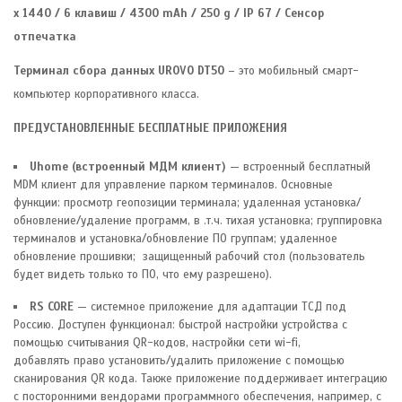
x 1440 / 6 клавиш / 4300 mAh / 250 g / IP 67 / Сенсор
отпечатка
Терминал сбора данных UROVO DT50
– это мобильный смарт-
компьютер корпоративного класса.
ПРЕДУСТАНОВЛЕННЫЕ БЕСПЛАТНЫЕ ПРИЛОЖЕНИЯ
Uhome (встроенный МДМ клиент)
— встроенный бесплатный
MDM клиент для управление парком терминалов. Основные
функции: просмотр геопозиции терминала; удаленная установка/
обновление/удаление программ, в .т.ч. тихая установка; группировка
терминалов и установка/обновление ПО группам; удаленное
обновление прошивки; защищенный рабочий стол (пользователь
будет видеть только то ПО, что ему разрешено).
RS CORE
— системное приложение для адаптации ТСД под
Россию. Доступен функционал: быстрой настройки устройства с
помощью считывания QR-кодов, настройки сети wi-fi,
добавлять право установить/удалить приложение с помощью
сканирования QR кода. Также приложение поддерживает интеграцию
с посторонними вендорами программного обеспечения, например, с