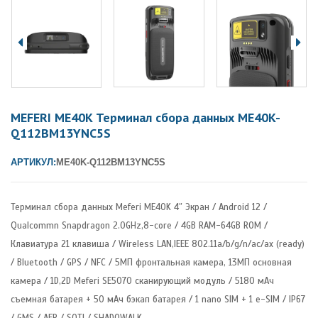
MEFERI ME40K Терминал сбора данных ME40K-
Q112BM13YNC5S
АРТИКУЛ:
ME40K-Q112BM13YNC5S
Терминал сбора данных Meferi ME40K 4″ Экран / Android 12 /
Qualcommn Snapdragon 2.0GHz,8-core / 4GB RAM-64GB ROM /
Клавиатура 21 клавиша / Wireless LAN,IEEE 802.11a/b/g/n/ac/ax (ready)
/ Bluetooth / GPS / NFC / 5МП фронтальная камера, 13МП основная
камера / 1D,2D Meferi SE5070 сканирующий модуль / 5180 мАч
съемная батарея + 50 мАч бэкап батарея / 1 nano SIM + 1 e-SIM / IP67
/ GMS / AER / SOTI / SHADOWALK