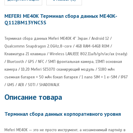
MEFERI ME40K Терминал сбора данных ME40K-
Q112BM13YNC5S
Терминал сбора данных Meferi ME40K 4″ Экран / Android 12 /
Qualcommn Snapdragon 2.0GHz,8-core / 4GB RAM-64GB ROM /
Клавиатура 21 клавиша / Wireless LAN,IEEE 802.11a/b/g/n/ac/ax (ready)
/ Bluetooth / GPS / NFC / 5МП фронтальная камера, 13МП основная
камера / 1D,2D Meferi SE5070 сканирующий модуль / 5180 мАч
съемная батарея + 50 мАч бэкап батарея / 1 nano SIM + 1 e-SIM / IP67
/ GMS / AER / SOTI / SHADOWALK
Описание товара
Терминал сбора данных корпоративного уровня
Meferi ME40K — это не просто инструмент, а незаменимый партнёр в