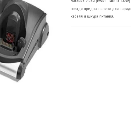
питания к ней (PWRS-14000-148R).
гнездо предназначено для зарядк
кабеля и шнура питания.