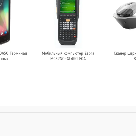
EDA50 Терминал
Мобильный компьютер Zebra
Сканер штри
нных
MC32N0-GL4HCLE0A
8