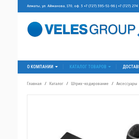
Алматы, ул. Айманова, 170, оф. 3
+7 (727) 395-51-96
|
+7 (727) 274
О КОМПАНИИ
КАТАЛОГ ТОВАРОВ
ДОСТАВ
Главная
/
Каталог
/
Штрих-кодирование
/
Аксессуары