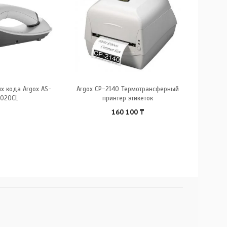
х кода Argox AS-
Argox CP-2140 Термотрансферный
Принтер ш
020CL
принтер этикеток
ZT
160 100
₸