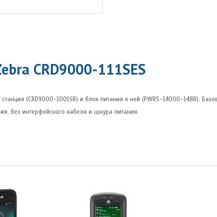
Zebra CRD9000-111SES
танция (CRD9000-1001SR) и блок питания к ней (PWRS-14000-148R). Базов
я, без интерфейсного кабеля и шнура питания.