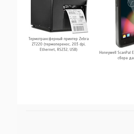
Термотрансферный принтер Zebra
ZT220 (термоперенос, 203 dpi,
Ethernet, RS232, USB)
ebra ZT410
Honeywell ScanPal 
00Z
сбора да