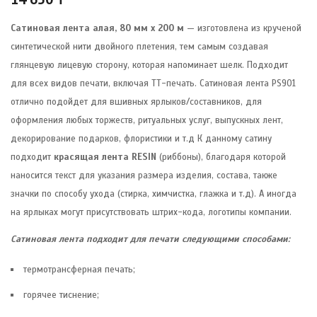
Сатиновая лента алая, 80 мм х 200 м
— изготовлена из крученой
синтетической нити двойного плетения, тем самым создавая
глянцевую лицевую сторону, которая напоминает шелк. Подходит
для всех видов печати, включая ТТ-печать. Сатиновая лента PS901
отлично подойдет для вшивных ярлыков/составников, для
оформления любых торжеств, ритуальных услуг, выпускных лент,
декорирование подарков, флористики и т.д К данному сатину
подходит
красящая лента RESIN
(риббоны), благодаря которой
наносится текст для указания размера изделия, состава, также
значки по способу ухода (стирка, химчистка, глажка и т.д). А иногда
на ярлыках могут присутствовать штрих-кода, логотипы компании.
Сатиновая лента подходит для печати следующими способами:
термотрансферная печать;
горячее тиснение;