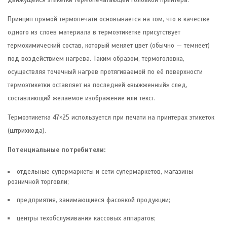
движущейся этикетки термопечатающей головкой принтера.
Принцип прямой термопечати основывается на том, что в качестве
одного из слоев материала в термоэтикетке присутствует
термохимический состав, который меняет цвет (обычно — темнеет)
под воздействием нагрева. Таким образом, термоголовка,
осуществляя точечный нагрев протягиваемой по её поверхности
термоэтикетки оставляет на последней «выжженный» след,
составляющий желаемое изображение или текст.
Термоэтикетка 47×25 используется при печати на принтерах этикеток
(штрихкода).
Потенциальные потребители:
отдельные супермаркеты и сети супермаркетов, магазины
розничной торговли;
предприятия, занимающиеся фасовкой продукции;
центры техобслуживания кассовых аппаратов;