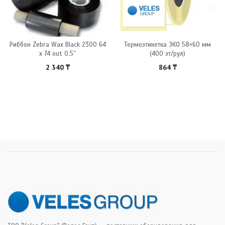
Риббон Zebra Wax Black 2300 64
Термоэтикетка ЭКО 58×60 мм
x 74 out 0.5″
(400 эт/рул)
2 340
₸
864
₸