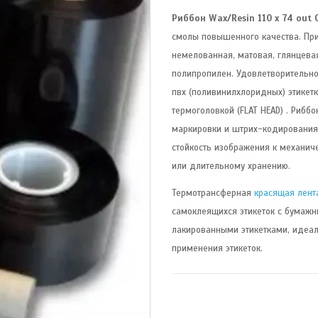
Риббон Wax/Resin 110 x 74 out 0
смолы повышенного качества. При
немелованная, матовая, глянцевая
полипропилен. Удовлетворительно
пвх (поливинилхлоридных) этикет
термоголовкой (FLAT HEAD) . Риб
маркировки и штрих-кодирования, 
стойкость изображения к механич
или длительному хранению.
Термотрансферная
красящая лент
самоклеящихся этикеток с бумаж
лакированными этикетками, идеал
применения этикеток.