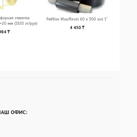
ферная этикетка
Риббон Wax/Resin 60 x 300 out 1″
Риббон
×20 мм (1920 эт/рул)
4 450
₸
984
₸
НАШ ОФИС: