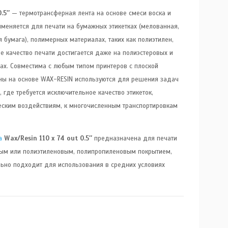
.5″
— термотрансферная лента на основе смеси воска и
меняется для печати на бумажных этикетках (мелованная,
 бумага), полимерных материалах, таких как полиэтилен,
е качество печати достигается даже на полиэстеровых и
ках. Совместима с любым типом принтеров с плоской
боны на основе WAX-RESIN используются для решения задач
где требуется исключительное качество этикеток,
еским воздействиям, к многочисленным транспортировкам
а
Wax/Resin 110 x 74 out 0.5″
предназначена для печати
ным или полиэтиленовым, полипропиленовым покрытием,
ьно подходит для использования в средних условиях