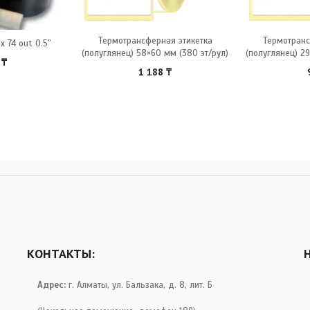
Термотрансферная этикетка
Термотранс
x 74 out 0.5″
(полуглянец) 58×60 мм (380 эт/рул)
(полуглянец) 29
0
₸
1 188
₸
КОНТАКТЫ:
Адрес:
г. Алматы, ул. Бальзака, д. 8, лит. Б