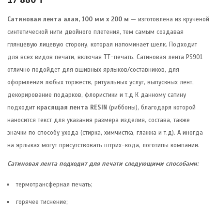
Сатиновая лента алая, 100 мм х 200 м
— изготовлена из крученой
синтетической нити двойного плетения, тем самым создавая
глянцевую лицевую сторону, которая напоминает шелк. Подходит
для всех видов печати, включая ТТ-печать. Сатиновая лента PS901
отлично подойдет для вшивных ярлыков/составников, для
оформления любых торжеств, ритуальных услуг, выпускных лент,
декорирование подарков, флористики и т.д К данному сатину
подходит
красящая лента RESIN
(риббоны), благодаря которой
наносится текст для указания размера изделия, состава, также
значки по способу ухода (стирка, химчистка, глажка и т.д). А иногда
на ярлыках могут присутствовать штрих-кода, логотипы компании.
Сатиновая лента подходит для печати следующими способами:
термотрансферная печать;
горячее тиснение;