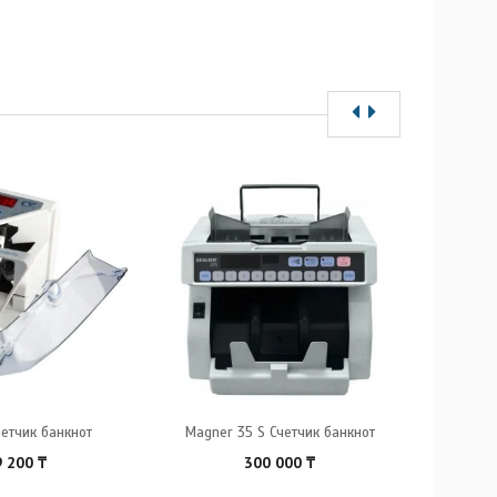
четчик банкнот
Magner 35 S Счетчик банкнот
DORS 
9 200
₸
300 000
₸