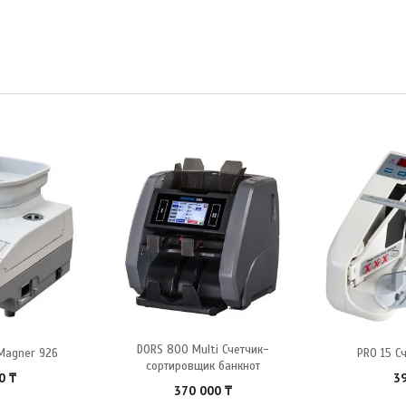
DORS 800 Multi Счетчик-
Magner 926
PRO 15 С
сортировщик банкнот
00
₸
3
370 000
₸