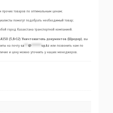
 и прочих товаров по оптимальным ценам;
иалисты помогут подобрать необходимый товар;
юбой город Казахстана транспортной компанией.
 SA150 (3,8×12) Уничтожитель документов (Шредер)
, вы
зиты на почту
sa
***
@
********
up.kz
или позвонить нам по
аличие и цену можно уточнить у наших менеджеров.