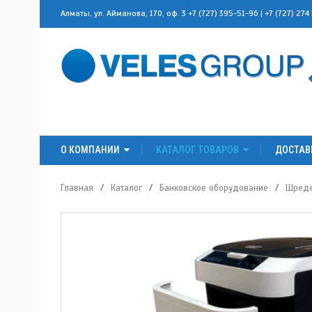
Алматы, ул. Айманова, 170, оф. 3
+7 (727) 395-51-96
|
+7 (727) 274
О КОМПАНИИ
КАТАЛОГ ТОВАРОВ
ДОСТАВ
Главная
/
Каталог
/
Банковское оборудование
/
Шред