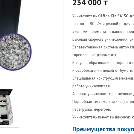
234 000
₸
Уничтожитель
Office Kit SA150
дл
листов — 80 г/м и ручной подачей
Экономия времени— главное преи
Высокая скорость уничтожения, сис
Запатентованная система автомат
скрепленные документы.
В случае образования затора авт
и освобождения ножей от бумаги.
Специальная конструкция механи
работе уничтожителя.
Аппарат уничтожает скрепленные д
Подробная система индикации: ош
перегрузка, перегрев.
Уничтожитель имеет выдвижную к
Преимущества покупк