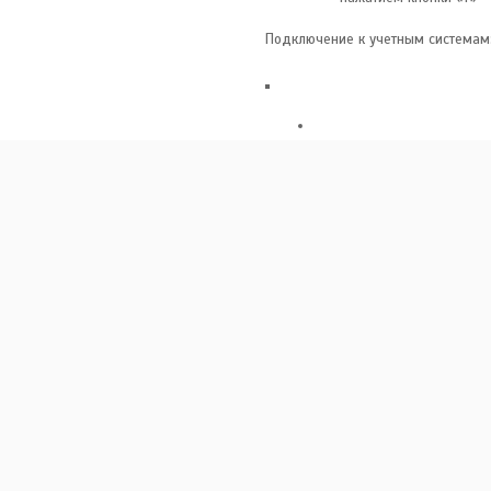
Подключение к учетным системам
передача веса в смар
истики
Документация
-S-15(32, 60, 200).2-Т3
иваются возможности расчета стоимости штучных товаров, суммирования с
мную работу весов до 115 часов. Обмен информацией с внешними устройст