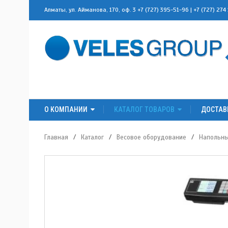
Алматы, ул. Айманова, 170, оф. 3
+7 (727) 395-51-96
|
+7 (727) 274
О КОМПАНИИ
КАТАЛОГ ТОВАРОВ
ДОСТАВ
Главная
/
Каталог
/
Весовое оборудование
/
Напольн