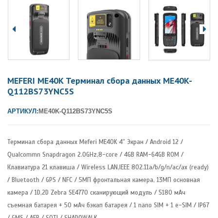
MEFERI ME40K Терминал сбора данных ME40K-
Q112BS73YNC5S
АРТИКУЛ:
ME40K-Q112BS73YNC5S
Терминал сбора данных Meferi ME40K 4″ Экран / Android 12 /
Qualcommn Snapdragon 2.0GHz,8-core / 4GB RAM-64GB ROM /
Клавиатура 21 клавиша / Wireless LAN,IEEE 802.11a/b/g/n/ac/ax (ready)
/ Bluetooth / GPS / NFC / 5МП фронтальная камера, 13МП основная
камера / 1D,2D Zebra SE4770 сканирующий модуль / 5180 мАч
съемная батарея + 50 мАч бэкап батарея / 1 nano SIM + 1 e-SIM / IP67
/ GMS / AER / SOTI / SHADOWALK