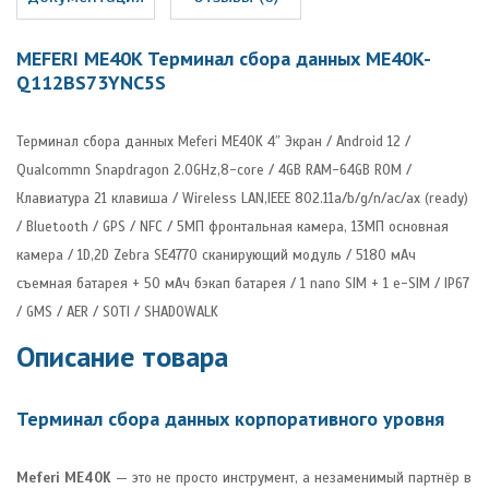
MEFERI ME40K Терминал сбора данных ME40K-
Q112BS73YNC5S
Терминал сбора данных Meferi ME40K 4″ Экран / Android 12 /
Qualcommn Snapdragon 2.0GHz,8-core / 4GB RAM-64GB ROM /
Клавиатура 21 клавиша / Wireless LAN,IEEE 802.11a/b/g/n/ac/ax (ready)
/ Bluetooth / GPS / NFC / 5МП фронтальная камера, 13МП основная
камера / 1D,2D Zebra SE4770 сканирующий модуль / 5180 мАч
съемная батарея + 50 мАч бэкап батарея / 1 nano SIM + 1 e-SIM / IP67
/ GMS / AER / SOTI / SHADOWALK
Описание товара
Терминал сбора данных корпоративного уровня
Meferi ME40K
— это не просто инструмент, а незаменимый партнёр в