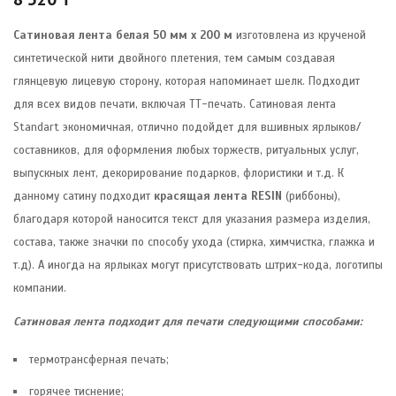
Сатиновая лента белая 50 мм х 200 м
изготовлена из крученой
синтетической нити двойного плетения, тем самым создавая
глянцевую лицевую сторону, которая напоминает шелк. Подходит
для всех видов печати, включая ТТ-печать. Сатиновая лента
Standart экономичная, отлично подойдет для вшивных ярлыков/
составников, для оформления любых торжеств, ритуальных услуг,
выпускных лент, декорирование подарков, флористики и т.д. К
данному сатину подходит
красящая лента RESIN
(риббоны),
благодаря которой наносится текст для указания размера изделия,
состава, также значки по способу ухода (стирка, химчистка, глажка и
т.д). А иногда на ярлыках могут присутствовать штрих-кода, логотипы
компании.
Сатиновая лента
подходит для печати следующими способами:
термотрансферная печать;
горячее тиснение;