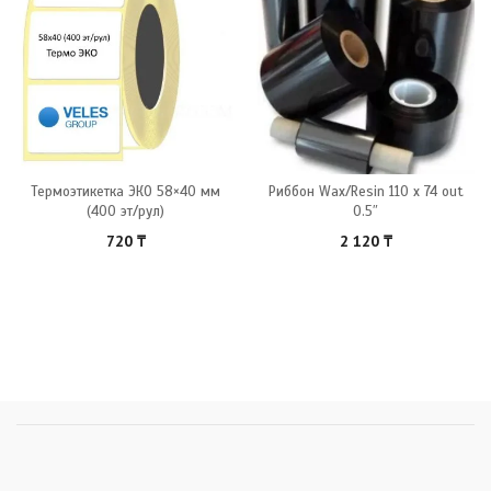
Термоэтикетка ЭКО 58×40 мм
Риббон Wax/Resin 110 x 74 out
(400 эт/рул)
0.5″
720
₸
2 120
₸