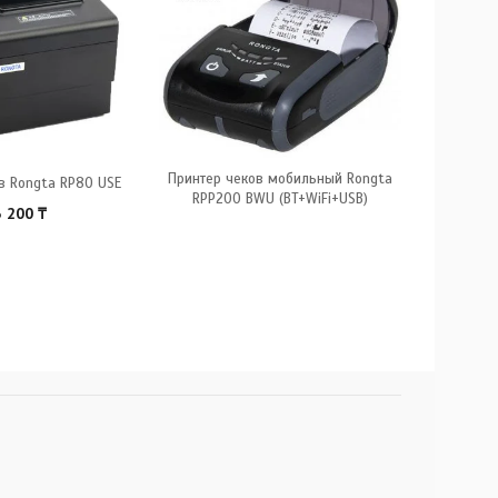
Принтер чеков мобильный Rongta
Принтер 
в Rongta RP80 USE
RPP200 BWU (BT+WiFi+USB)
RPP20
3 200
₸