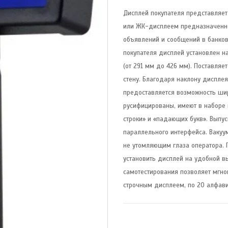
Дисплей покупателя представляет
или ЖК-дисплеем предназначенно
объявлений и сообщений в банков
покупателя дисплей установлен н
(от 291 мм до 426 мм). Поставляе
стену. Благодаря наклону диспле
предоставляется возможность шир
русифицированы, имеют в наборе
строки» и «падающих букв». Выпу
параллельного интерфейса. Ваку
не утомляющим глаза оператора. 
установить дисплей на удобной в
самотестирования позволяет мгн
строчным дисплеем, по 20 алфави