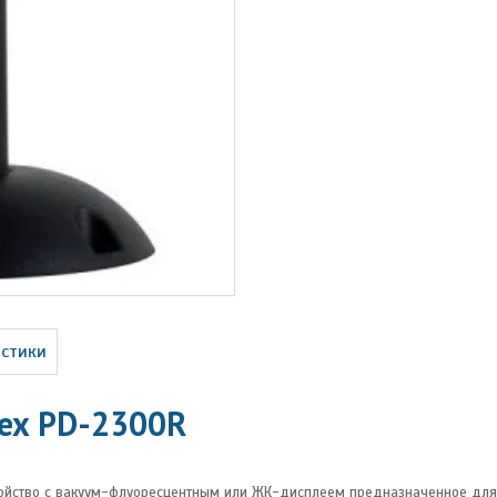
истики
lex PD-2300R
ройство с вакуум-флуоресцентным или ЖК-дисплеем предназначенное для 