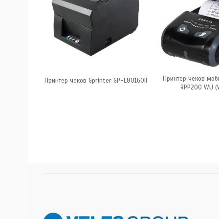
ый Rongta
Принтер чеков моб
Принтер чеков Gprinter GP-L80160II
h+USB)
RPP200 WU (W