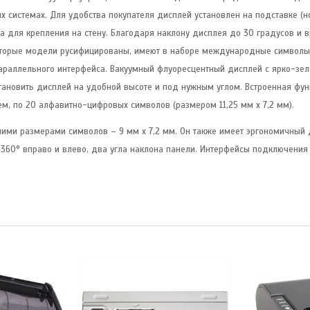
х системах. Для удобства покупателя дисплей установлен на подставке (н
ка для крепления на стену. Благодаря наклону дисплея до 30 градусов и 
которые модели русифицированы, имеют в наборе международные символы
параллельного интерфейса. Вакуумный флуоресцентный дисплей с ярко-зе
тановить дисплей на удобной высоте и под нужным углом. Встроенная фун
, по 20 алфавитно-цифровых символов (размером 11,25 мм x 7,2 мм).
ми размерами символов – 9 мм х 7,2 мм. Он также имеет эргономичный д
 360° вправо и влево, два угла наклона панели. Интерфейсы подключения