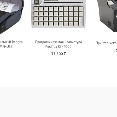
ильный Rongta
Программируемая клавиатура
Принтер чеко
iFi+USB)
Posiflex KB-4000
5
33 800
₸