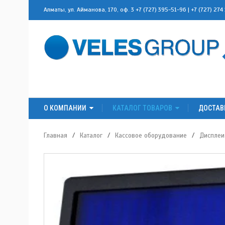
Алматы, ул. Айманова, 170, оф. 3
+7 (727) 395-51-96
|
+7 (727) 274
О КОМПАНИИ
КАТАЛОГ ТОВАРОВ
ДОСТАВ
Главная
/
Каталог
/
Кассовое оборудование
/
Дисплеи