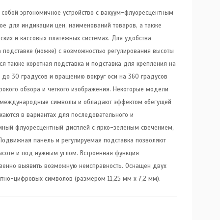
 собой эргономичное устройство с вакуум-флуоресцентным
е для индикации цен, наименований товаров, а также
ских и кассовых платежных системах. Для удобства
а подставке (ножке) с возможностью регулирования высоты
тся также короткая подставка и подставка для крепления на
я до 30 градусов и вращению вокруг оси на 360 градусов
окого обзора и четкого изображения. Некоторые модели
 международные символы и обладают эффектом «бегущей
скаются в вариантах для последовательного и
умный флуоресцентный дисплей с ярко-зеленым свечением,
Подвижная панель и регулируемая подставка позволяют
ысоте и под нужным углом. Встроенная функция
овенно выявить возможную неисправность. Оснащен двух
тно-цифровых символов (размером 11,25 мм x 7,2 мм).