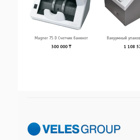
анкнот
Magner 75 D Счетчик банкнот
Вакуумный упаков
300 000
₸
1 108 