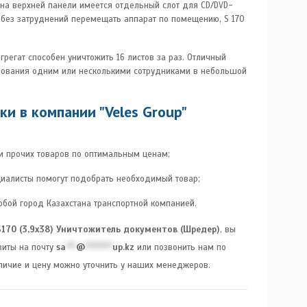
 на верхней панели имеется отдельный слот для CD/DVD-
ы без затруднений перемещать аппарат по помещению, S 170
грегат способен уничтожить 16 листов за раз. Отличный
зования одним или несколькими сотрудниками в небольшой
и в компании "Veles Group"
 и прочих товаров по оптимальным ценам;
иалисты помогут подобрать необходимый товар;
юбой город Казахстана транспортной компанией.
 S170 (3,9х38) Уничтожитель документов (Шредер)
, вы
зиты на почту
sa
***
@
********
up.kz
или позвонить нам по
аличие и цену можно уточнить у наших менеджеров.