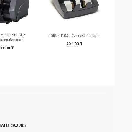
Multi Счетчик-
DORS CT1040 Счетчик банкнот
DORS 
вщик банкнот
50 100
₸
0 000
₸
НАШ ОФИС: