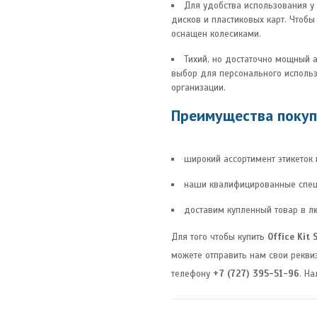
Для удобства использования у
дисков и пластиковых карт. Чтоб
оснащен колесиками.
Тихий, но достаточно мощный а
выбор для персонального исполь
организации.
Преимущества покупк
широкий ассортимент этикеток
наши квалифицированные спец
доставим купленный товар в л
Для того чтобы купить
Office Kit
можете отправить нам свои рекви
телефону
+7 (727) 395-51-96
. Н