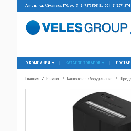
Алматы, ул. Айманова, 170, оф. 3
+7 (727) 395-51-96
|
+7 (727) 274
О КОМПАНИИ
КАТАЛОГ ТОВАРОВ
ДОСТАВ
Главная
/
Каталог
/
Банковское оборудование
/
Шред