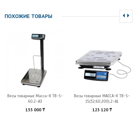
ПОХОЖИЕ ТОВАРЫ
Весы товарные Масса-К ТB-S-
Весы товарные МАССА-К ТВ-S-
60.2-А3
15(32;60;200).2-А1
155 000
₸
123 120
₸