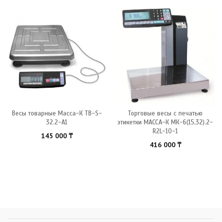
Весы товарные Масса-К ТB-S-
Торговые весы с печатью
32.2-А1
этикетки МАССА-К МК-6(15,32).2-
R2L-10-1
145 000
₸
416 000
₸