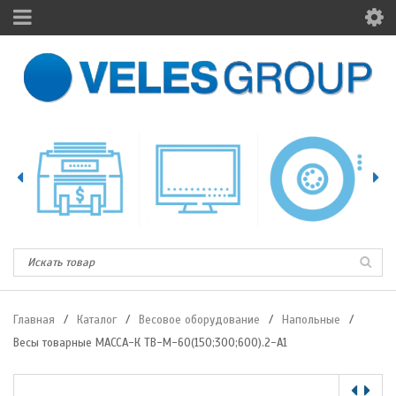
Главная
/
Каталог
/
Весовое оборудование
/
Напольные
/
Весы товарные МАССА-К ТВ-М-60(150;300;600).2-А1