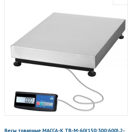
Весы товарные МАССА-К ТВ-М-60(150;300;600).2-