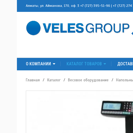
Алматы, ул. Айманова, 170, оф. 3
+7 (727) 395-51-96
|
+7 (727) 274
О КОМПАНИИ
КАТАЛОГ ТОВАРОВ
ДОСТАВ
Главная
/
Каталог
/
Весовое оборудование
/
Напольн