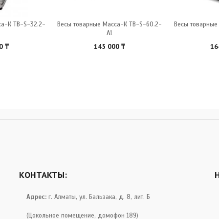
а-К ТB-S-32.2-
Весы товарные Масса-К ТB-S-60.2-
Весы товарные
А1
00
₸
145 000
₸
16
КОНТАКТЫ:
Адрес:
г. Алматы, ул. Бальзака, д. 8, лит. Б
(Цокольное помещение, домофон 189)