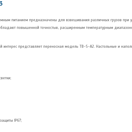
3
омным питанием предназначены для взвешивания различных грузов при у
 обладают повышенной точностью, расширенным температурным диапазоно
й интерес представляет переносная модель TB-S-А2. Настольные и напол
ветки;
защиты IP67;