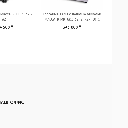
 Масса-К ТB-S-32.2-
Торговые весы с печатью этикетки
Весы това
А2
МАССА-К МК-6(15,32).2-R2P-10-1
4 500
₸
343 000
₸
НАШ ОФИС: