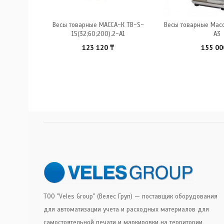
ТB-S-15.2-
Весы товарные МАССА-К ТВ-S-
Весы товарные Масс
15(32;60;200).2-А1
А3
123 120
₸
155 0
ТОО "Veles Group" (Велес Груп) — поставщик оборудования
для автоматизации учета и расходных материалов для
самостоятельной печати и маркировки на территории