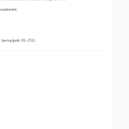
ешивания;
 (интерфейс RS-232).