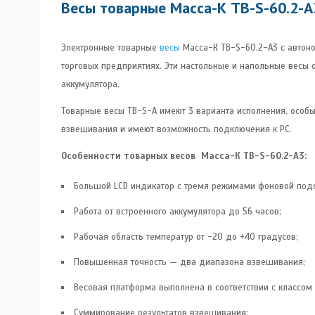
Весы товарные Масса-К ТB-S-60.2-А
Электронные товарные
весы
Масса-К ТB-S-60.2-А3 c автон
торговых предприятиях. Эти настольные и напольные весы
аккумулятора.
Товарные весы TB-S-А имеют 3 варианта исполнения, особы
взвешивания и имеют возможность подключения к РС.
Особенности товарных весов Масса-К TB-S-60.2-А3:
Большой LCD индикатор с тремя режимами фоновой подс
Работа от встроенного аккумулятора до 56 часов;
Рабочая область температур от -20 до +40 градусов;
Повышенная точность — два диапазона взвешивания;
Весовая платформа выполнена в соответствии с классом 
Суммирование результатов взвешивания;