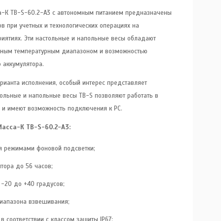
-К ТB-S-60.2-А3 c автономным питанием предназначены
в при учетных и технологических операциях на
иятиях. Эти настольные и напольные весы обладают
нным температурным диапазоном и возможностью
 аккумулятора.
рианта исполнения, особый интерес представляет
ольные и напольные весы TB-S позволяют работать в
 и имеют возможность подключения к РС.
асса-К TB-S-60.2-А3:
я режимами фоновой подсветки;
ятора до 56 часов;
 -20 до +40 градусов;
иапазона взвешивания;
 соответствии с классом защиты IP67;