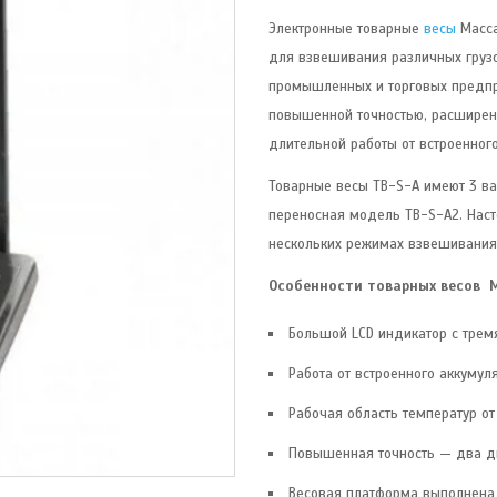
Электронные товарные
весы
Масса
для взвешивания различных грузо
промышленных и торговых предпр
повышенной точностью, расшире
длительной работы от встроенного
Товарные весы TB-S-А имеют 3 ва
переносная модель TB-S-А2. Наст
нескольких режимах взвешивания
Особенности товарных весов М
Большой LCD индикатор с трем
Работа от встроенного аккумул
Рабочая область температур от
Повышенная точность — два д
Весовая платформа выполнена в