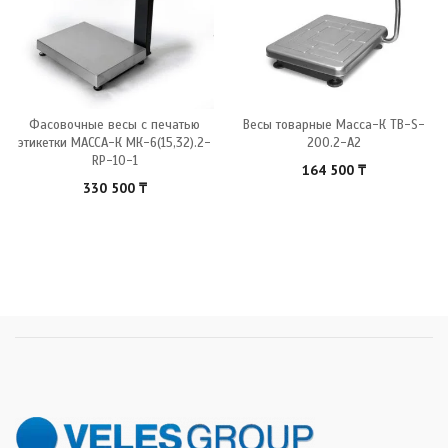
Фасовочные весы с печатью
Весы товарные Масса-К ТB-S-
этикетки МАССА-К МК-6(15,32).2-
200.2-А2
RP-10-1
164 500
₸
330 500
₸