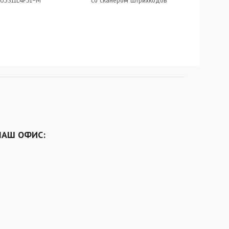
SU3S11E4F31-M
со сканером штрихкодов
НАШ ОФИС: