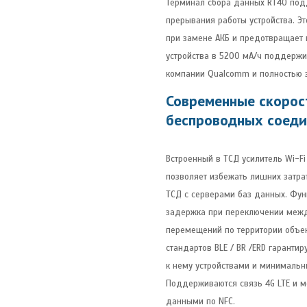
Терминал сбора данных RT40 под
прерывания работы устройства. Эт
при замене АКБ и предотвращает 
устройства в 5200 мА/ч поддержив
компании Qualcomm и полностью з
Современные скорост
беспроводных соед
Встроенный в ТСД усилитель Wi-Fi
позволяет избежать лишних затра
ТСД с серверами баз данных. Фун
задержка при переключении межд
перемещений по территории объек
стандартов BLE / BR /ERD гаран
к нему устройствами и минимальн
Поддерживаются связь 4G LTE и м
данными по NFC.