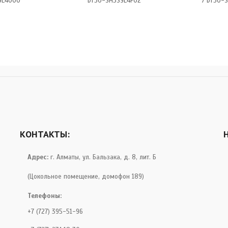
9E4000
DT50-SH3S9E4F02
/ DT50-
КОНТАКТЫ:
Адрес:
г. Алматы, ул. Бальзака, д. 8, лит. Б
(Цокольное помещение, домофон 189)
Телефоны:
+7 (727) 395-51-96