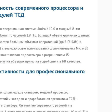
ность современного процессора и
дулей ТСД
ая операционная система Android 10.0 и мощный 8-ми
comm с частотой 1,8 ГГц. Большой объем хранимых данных
ивается большим объемом оперативной (до 6 Гб RAM) и
M) с возможностью использования дополнительных Micro SD
енная тыловая видеокамера с разрешением 13
мку на объектах прямо на устройстве и в HD качестве.
ктивности для профессионального
ния штрих-кодов сканером, мощный процессор,
твий и холодов и проработанная эргономика ТСД –
его выбора. Он отлично справится с работой и в
е. А встроенные современные средства связи 4G и Wi-Fi с