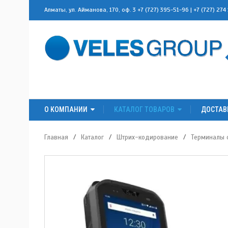
Алматы, ул. Айманова, 170, оф. 3
+7 (727) 395-51-96
|
+7 (727) 274
О КОМПАНИИ
КАТАЛОГ ТОВАРОВ
ДОСТАВ
Главная
/
Каталог
/
Штрих-кодирование
/
Терминалы 