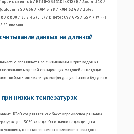
 промышленный / RT40-SS4S10E401XSQ / Android 10 /
/ Qualcomm SD 636 / RAM 3 GB / ROM 32 GB / Zebra
80 x 800 / 2G / 4G (LTE) / Bluetooth / GPS / GSM / Wi-Fi
g / 29 клавиш
 считывание данных на длинной
егкостью справляется со считыванием штрих кодов на
из нескольких моделей сканирующих модулей от ведущих
оляет выбрать оптимальную конфигурацию Вашего будущего
 при низких температурах
анных RT40 создавался как бескомпромиссное решение
ратурах до -30°C холода. Он отлично подойдет для
ых условиях, в неотапливаемых помещениях складов в