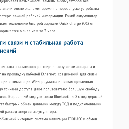
держивает возможность замены аккумуляторов без
о значительно экономит время на перезапуске устройства
потерю важной рабочей информации. Емкий аккумулятор
ает технологию быстрой зарядки Quick Charge (QC) от
аряжается менее чем за 3 часа.
и связи и стабильная работа
инений
 сигнала значительно расширяет зону связи аппарата и
т на прокладку кабелей Ethernet-соединений для связи
кции оптимизации Wi-Fi роуминга и низкая временная
у точками доступа дают пользователю большую свободу
тов. Встроенный модуль связи Bluetooth 5.0 c поддержкой
тирует быстрый обмен данными между ТСД и подключенными
ый расход энергии аккумулятора.
обильный интернет, система навигации ГЛОНАСС и обмен