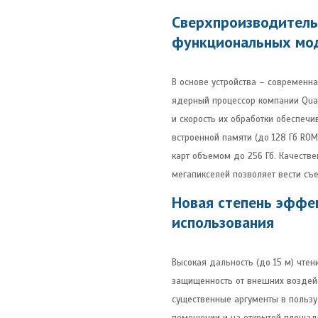
Сверхпроизводитель
функциональных мо
В основе устройства – современн
ядерный процессор компании Qual
и скорость их обработки обеспеч
встроенной памяти (до 128 Гб RO
карт объемом до 256 Гб. Качеств
мегапикселей позволяет вести съе
Новая степень эффе
использования
Высокая дальность (до 15 м) чте
защищенность от внешних воздейс
существенные аргументы в пользу 
помещении и на открытой площадк