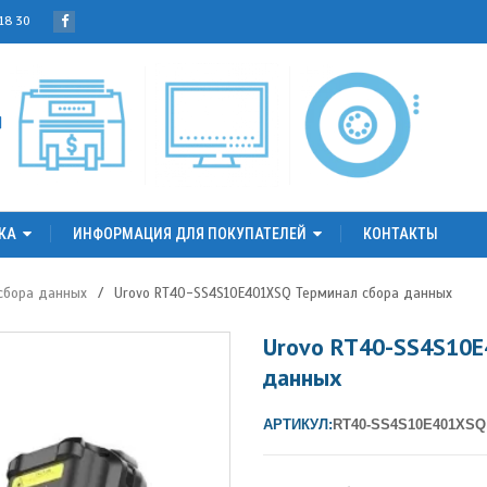
 18 30
КА
ИНФОРМАЦИЯ ДЛЯ ПОКУПАТЕЛЕЙ
КОНТАКТЫ
сбора данных
/
Urovo RT40-SS4S10E401XSQ Терминал сбора данных
Urovo RT40-SS4S10E
данных
АРТИКУЛ:
RT40-SS4S10E401XSQ