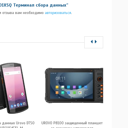
01XSQ Терминал сбора данных”
и отзыва вам необходимо
авторизоваться
.
а данных Urovo DT50
UROVO P8100 защищенный планшет
ТСД Терми