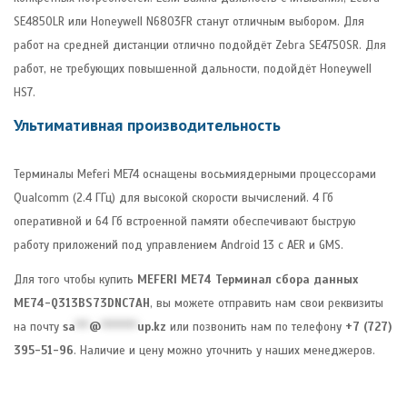
SE4850LR или Honeywell N6803FR станут отличным выбором. Для
работ на средней дистанции отлично подойдёт Zebra SE4750SR. Для
работ, не требующих повышенной дальности, подойдёт Honeywell
HS7.
Ультимативная производительность
Терминалы Meferi ME74 оснащены восьмиядерными процессорами
Qualcomm (2.4 ГГц) для высокой скорости вычислений. 4 Гб
оперативной и 64 Гб встроенной памяти обеспечивают быструю
работу приложений под управлением Android 13 с AER и GMS.
Для того чтобы купить
MEFERI ME74 Терминал сбора данных
ME74-Q313BS73DNC7AH
, вы можете отправить нам свои реквизиты
на почту
sa
***
@
********
up.kz
или позвонить нам по телефону
+7 (727)
395-51-96
. Наличие и цену можно уточнить у наших менеджеров.