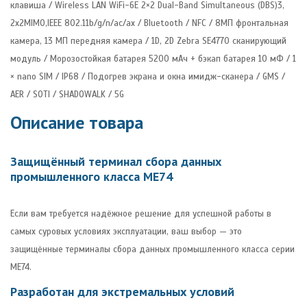
клавиша / Wireless LAN WiFi-6E 2×2 Dual-Band Simultaneous (DBS)3,
2x2MIMO,IEEE 802.11b/g/n/ac/ax / Bluetooth / NFC / 8МП фронтальная
камера, 13 МП передняя камера / 1D, 2D Zebra SE4770 сканирующий
модуль / Морозостойкая батарея 5200 мАч + бэкап батарея 10 мФ / 1
× nano SIM / IP68 / Подогрев экрана и окна имидж-сканера / GMS /
AER / SOTI / SHADOWALK / 5G
Описание товара
Защищённый терминал сбора данных
промышленного класса ME74
Если вам требуется надёжное решение для успешной работы в
самых суровых условиях эксплуатации, ваш выбор — это
защищённые терминалы сбора данных промышленного класса серии
ME74.
Разработан для экстремальных условий