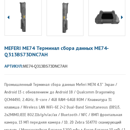
MEFERI ME74 Терминал сбора данных ME74-
Q313BS73DNC7AH
АРТИКУЛ:
ME74-Q313BS73DNC7AH
Промышленный Терминал сбора данных Meferi ME74 4.3″ Экран /
Android 13 с обновлением до Android 18 / Qualcomm Dragonwing
QCM4490, 2.4GHz, 8-core / 4GB RAM-64GB ROM / Клавиатура 31
клавиша / Wireless LAN WiFi-6E 2×2 Dual-Band Simultaneous (DBS)3,
2x2MIMO,IEEE 802.11b/g/n/ac/ax / Bluetooth / NFC / 8МП фронтальная
камера, 13 МП передняя камера / 1D, 2D Zebra SE4770 сканирующий
модуль / Морозостойкая батарея 5200 мАч + бэкап батарея 10 мФ / 1