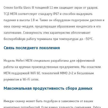
Стекло Gorilla Glass III толщиной 1.1 мм защищает экран от ударов.
ТСД ME74 соответствует стандарту IP67 и способен выдержать
падения в высоты 1.8 м. Также он оборудован подогревом дисплея и
окна сканер-модуля, предотвращая образование конденсата и его
запотевание. Совокупность этих характеристик обеспечивает
бесперебойную работу терминала при температурах до -30°C.
Связь последнего поколения
Модель Meferi ME74 специально разработана для эффективной
работы на крупных производственных предприятиях. Мы оснастили
ME74 поддержкой WiFi 6E, технологией MIMO 2×2 и бесшовным
роумингом в Wi-Fi сетях.
Максимальная продуктивность сбора данных
Имидж-сканер может быть подобран в зависимости от ваших
конкретных потребностей. Если важна дальность считывания, Zebra