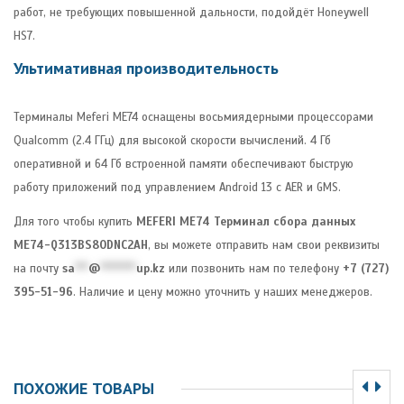
работ, не требующих повышенной дальности, подойдёт Honeywell
HS7.
Ультимативная производительность
Терминалы Meferi ME74 оснащены восьмиядерными процессорами
Qualcomm (2.4 ГГц) для высокой скорости вычислений. 4 Гб
оперативной и 64 Гб встроенной памяти обеспечивают быструю
работу приложений под управлением Android 13 с AER и GMS.
Для того чтобы купить
MEFERI ME74 Терминал сбора данных
ME74-Q313BS80DNC2AH
, вы можете отправить нам свои реквизиты
на почту
sa
***
@
********
up.kz
или позвонить нам по телефону
+7 (727)
395-51-96
. Наличие и цену можно уточнить у наших менеджеров.
ПОХОЖИЕ ТОВАРЫ