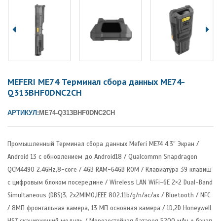
MEFERI ME74 Терминал сбора данных ME74-
Q313BHF0DNC2CH
АРТИКУЛ:
ME74-Q313BHF0DNC2CH
Промышленный Терминал сбора данных Meferi ME74 4.3″ Экран /
Android 13 с обновлением до Android18 / Qualcommn Snapdragon
QCM4490 2.4GHz,8-core / 4GB RAM-64GB ROM / Клавиатура 39 клавиш
с цифровым блоком посередине / Wireless LAN WiFi-6E 2×2 Dual-Band
Simultaneous (DBS)3, 2x2MIMO,IEEE 802.11b/g/n/ac/ax / Bluetooth / NFC
/ 8МП фронтальная камера, 13 МП основная камера / 1D,2D Honeywell
HS7 сканирующий модуль / Морозостойкая батарея 5200 мАч + бэкап