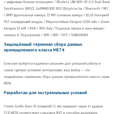
с цифровым блоком посередине / Wireless LAN WiFi-6E 2×2 Dual-Band
Simultaneous (DBS)3, 2x2MIMO,IEEE 802.11b/g/n/ac/ax / Bluetooth / NFC
/ 8МП фронтальная камера, 13 МП основная камера / 1D,2D Honeywell
HS7 сканирующий модуль / Морозостойкая батарея 5200 мАч + бэкап
батарея 10 мФ / IP68 / WiFi Only / Подогрев экрана и окна имидж-
сканера (С Подогревом) / GMS / AER / SOTI / SHADOWALK
Защищённый терминал сбора данных
промышленного класса ME74
Если вам требуется надёжное решение для успешной работы в
самых суровых условиях эксплуатации, ваш выбор — это
защищённые терминалы сбора данных промышленного класса серии
ME74.
Разработан для экстремальных условий
Стекло Gorilla Glass III толщиной 1.1 мм защищает экран от ударов.
ТСД ME74 соответствует стандарту IP67 и способен выдержать