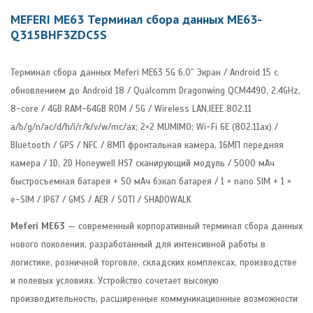
MEFERI ME63 Терминал сбора данных ME63-
Q315BHF3ZDC5S
Терминал сбора данных Meferi ME63 5G 6.0″ Экран / Android 15 с
обновлением до Android 18 / Qualcomm Dragonwing QCM4490, 2.4GHz,
8-core / 4GB RAM-64GB ROM / 5G / Wireless LAN,IEEE 802.11
a/b/g/n/ac/d/h/i/r/k/v/w/mc/ax; 2×2 MUMIMO; Wi-Fi 6E (802.11ax) /
Bluetooth / GPS / NFC / 8МП фронтальная камера, 16МП передняя
камера / 1D, 2D Honeywell HS7 сканирующий модуль / 5000 мАч
быстросъемная батарея + 50 мАч бэкап батарея / 1 × nano SIM + 1 ×
e-SIM / IP67 / GMS / AER / SOTI / SHADOWALK
Meferi ME63
— современный корпоративный терминал сбора данных
нового поколения, разработанный для интенсивной работы в
логистике, розничной торговле, складских комплексах, производстве
и полевых условиях. Устройство сочетает высокую
производительность, расширенные коммуникационные возможности