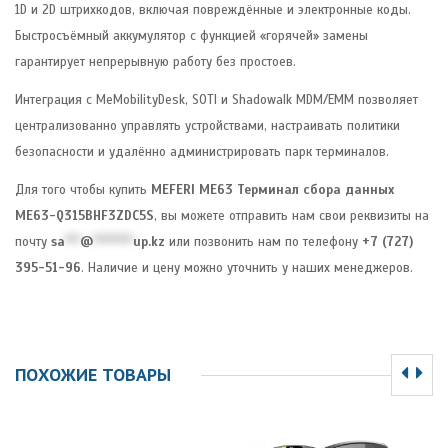
1D и 2D штрихкодов, включая повреждённые и электронные коды.
Быстросъёмный аккумулятор с функцией «горячей» замены
гарантирует непрерывную работу без простоев.
Интеграция с MeMobilityDesk, SOTI и Shadowalk MDM/EMM позволяет
централизованно управлять устройствами, настраивать политики
безопасности и удалённо администрировать парк терминалов.
Для того чтобы купить
MEFERI ME63 Терминал сбора данных
ME63-Q315BHF3ZDC5S
, вы можете отправить нам свои реквизиты на
почту
sa
***
@
********
up.kz
или позвонить нам по телефону
+7 (727)
395-51-96
. Наличие и цену можно уточнить у наших менеджеров.
ПОХОЖИЕ ТОВАРЫ