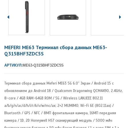
MEFERI ME63 Терминал сбора данных ME63-
Q315BHF3ZDC5S
АРТИКУЛ:
ME63-Q315BHF3ZDC5S
Терминал сбора данных Meferi ME63 5G 6.0″ Экран / Android 15 с
обновлением до Android 18 / Qualcomm Dragonwing QCM4490, 2.4GHz,
8-core / 4GB RAM-64GB ROM / 5G / Wireless LAN,IEEE 802.11
a/b/g/n/ac/d/h/i/r/k/v/w/mc/ax; 2×2 MUMIMO; Wi-Fi 6E (802.11ax) /
Bluetooth / GPS / NFC / 8МП фронтальная камера, 16МП передняя
камера / 1D, 2D Honeywell HS7 сканирующий модуль / 5000 мАч
быстросъемная батарея + 50 мАч бэкап батарея / 1 × nano SIM + 1 ×