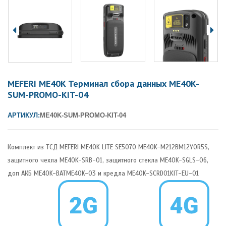
MEFERI ME40K Терминал сбора данных ME40K-
SUM-PROMO-KIT-04
АРТИКУЛ:
ME40K-SUM-PROMO-KIT-04
Комплект из ТСД MEFERI ME40K LITE SE5070 ME40K-M212BM12Y0R5S,
защитного чехла ME40K-SRB-01, защитного стекла ME40K-SGLS-06,
доп АКБ ME40K-BATME40K-03 и кредла ME40K-SCRD01KIT-EU-01