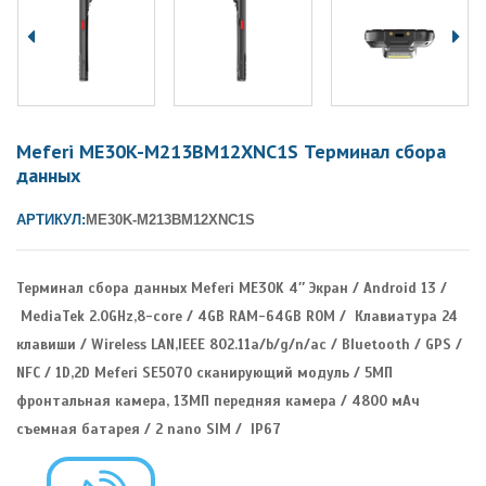
Meferi ME30K-M213BM12XNC1S Терминал сбора
данных
АРТИКУЛ:
ME30K-M213BM12XNC1S
Терминал сбора данных Meferi ME30K 4″ Экран / Android 13 /
MediaTek 2.0GHz,8-core / 4GB RAM-64GB ROM / Клавиатура 24
клавиши / Wireless LAN,IEEE 802.11a/b/g/n/ac / Bluetooth / GPS /
NFC / 1D,2D Meferi SE5070 сканирующий модуль / 5МП
фронтальная камера, 13МП передняя камера / 4800 мАч
съемная батарея / 2 nano SIM / IP67