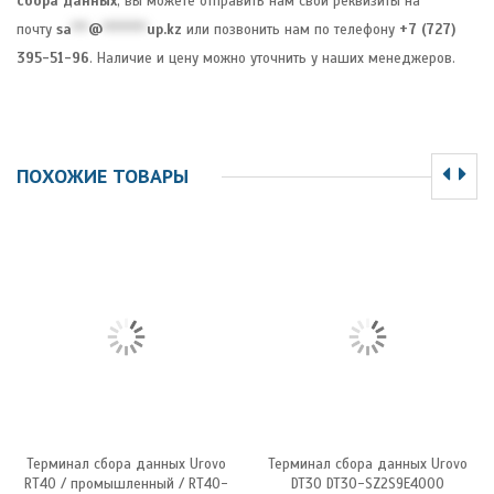
сбора данных
, вы можете отправить нам свои реквизиты на
почту
sa
***
@
********
up.kz
или позвонить нам по телефону
+7 (727)
395-51-96
. Наличие и цену можно уточнить у наших менеджеров.
ПОХОЖИЕ ТОВАРЫ
Терминал сбора данных Urovo
Терминал сбора данных Urovo
RT40 / промышленный / RT40-
DT30 DT30-SZ2S9E4000