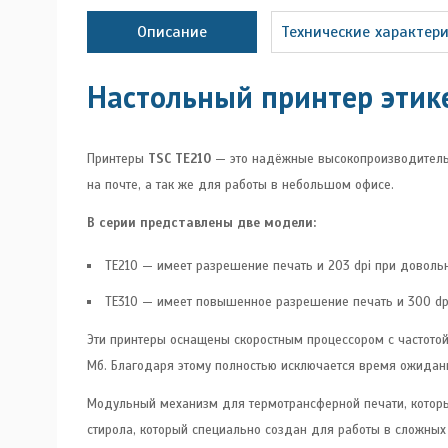
Описание
Технические характер
Настольный принтер этик
Принтеры
TSC TE210
— это надёжные высокопроизводительны
на почте, а так же для работы в небольшом офисе.
В серии представлены две модели:
TE210 — имеет разрешение печать и 203 dpi при довольн
TE310 — имеет повышенное разрешение печать и 300 dpi 
Эти принтеры оснащены скоростным процессором с частот
Мб. Благодаря этому полностью исключается время ожидани
Модульный механизм для термотрансферной печати, которы
стирола, который специально создан для работы в сложных 