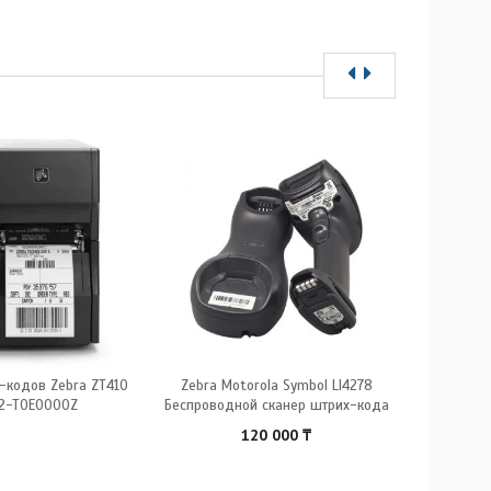
-кодов Zebra ZT410
Zebra Motorola Symbol LI4278
Термоп
2-T0E0000Z
Беспроводной сканер штрих-кода
120 000
₸