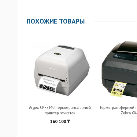
ПОХОЖИЕ ТОВАРЫ
к Zebra
Argox CP-2140 Термотрансферный
Термотрансферный п
принтер этикеток
Zebra GK
160 100
₸