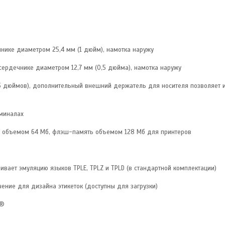
нике диаметром 25,4 мм (1 дюйм), намотка наружу
 сердечнике диаметром 12,7 мм (0,5 дюйма), намотка наружу
(5 дюймов), дополнительный внешний держатель для носителя позволяет 
миналах
AM объемом 64 Мб, флэш-память объемом 128 Мб для принтеров
вает эмуляцию языков TPLE, TPLZ и TPLD (в стандартной комплектации)
ние для дизайна этикеток (доступны для загрузки)
R®