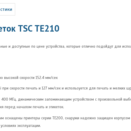
истики
еток TSC ТE210
е и доступные по цене устройства, которые отлично подойдут для испол
о высокой скорости 152.4 мм/сек
при скорости печать и 127 мм/сек и используется для печать и мелких ш
ой 400 МГц, динамическим запоминающим устройством с произвольной вы
я перед началом печать и этикеток.
м оснащены принтеры серии TE200, снаружи надежно защищен корпусом и
условиях эксплуатации.