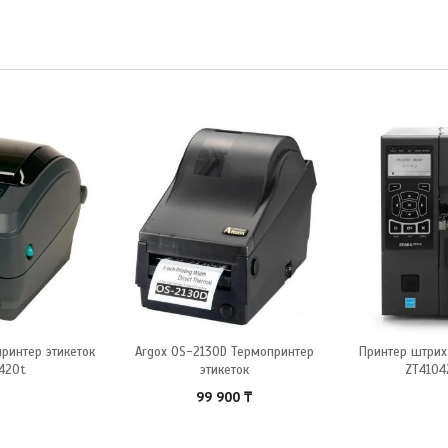
ринтер этикеток
Argox OS-2130D Термопринтер
Принтер штрих
420t
этикеток
ZT4104
99 900
₸