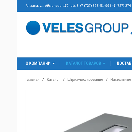
Алматы, ул. Айманова, 170, оф. 3
+7 (727) 395-51-96
|
+7 (727) 274
О КОМПАНИИ
КАТАЛОГ ТОВАРОВ
ДОСТАВ
Главная
/
Каталог
/
Штрих-кодирование
/
Настольные 