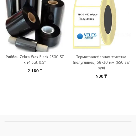
Риббон Zebra Wax Black 2300 57
Термотрансферная этикетка
x 74 out 0.5″
(полуглянец) 58×30 мм (650 эт/
рул)
2 180
₸
900
₸