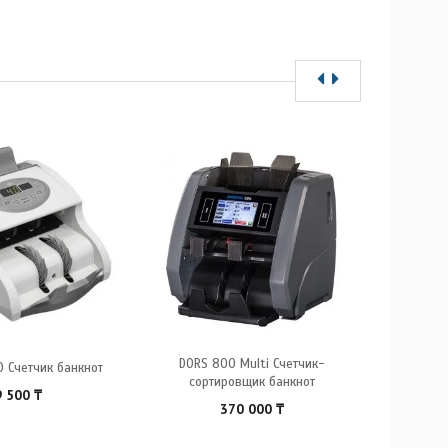
DORS 800 Multi Счетчик-
Детек
O Счетчик банкнот
сортировщик банкнот
9 500
₸
370 000
₸