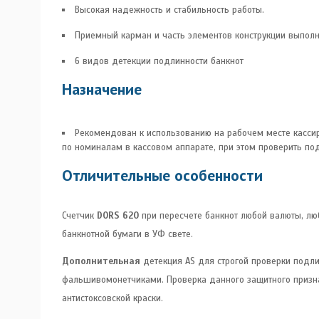
Высокая надежность и стабильность работы.
Приемный карман и часть элементов конструкции выпол
6 видов детекции подлинности банкнот
Назначение
Рекомендован к использованию на рабочем месте кассир
по номиналам в кассовом аппарате, при этом проверить под
Отличительные особенности
Счетчик
DORS 620
при пересчете банкнот любой валюты, лю
банкнотной бумаги в УФ свете.
Дополнительная
детекция AS для строгой проверки подли
фальшивомонетчиками. Проверка данного защитного призна
антистоксовской краски.