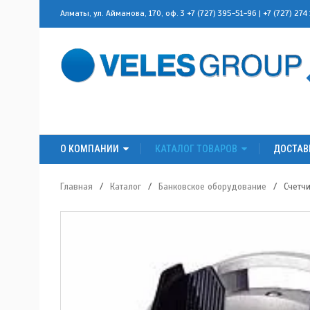
Алматы, ул. Айманова, 170, оф. 3
+7 (727) 395-51-96
|
+7 (727) 274
О КОМПАНИИ
КАТАЛОГ ТОВАРОВ
ДОСТАВ
Главная
/
Каталог
/
Банковское оборудование
/
Счетч