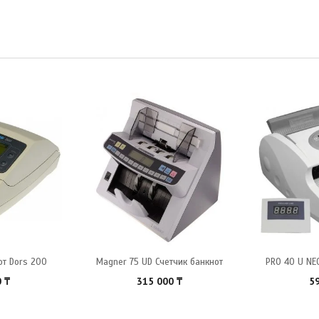
от Dors 200
Magner 75 UD Счетчик банкнот
PRO 40 U NE
0
₸
315 000
₸
5