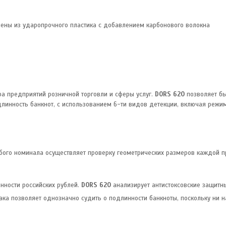
нены из ударопрочного пластика с добавлением карбонового волокна
а предприятий розничной торговли и сферы услуг.
DORS 620
позволяет бы
линность банкнот, c использованием 6-ти видов детекции, включая режим 
бого номинала осуществляет проверку геометрических размеров каждой п
нности российских рублей.
DORS 620
анализирует антистоксовские защитны
ка позволяет однозначно судить о подлинности банкноты, поскольку ни 