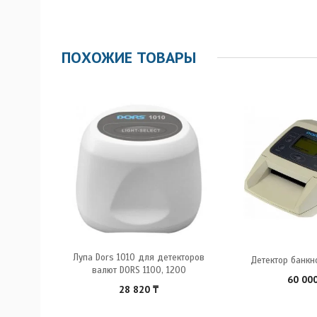
ПОХОЖИЕ ТОВАРЫ
НЕТ В
НАЛИЧИИ
 230 с
Лупа Dors 1010 для детекторов
Детектор банкн
м
валют DORS 1100, 1200
60 00
28 820
₸