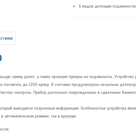
6 видов детекции подлинности
истики
0
льшую сумму денег, а также проверит купюры на подлинность. Устройство р
но посчитать до 1200 купюр. В счетчике предусмотрено несколько детектор
тистокс-контроль. Прибор распознает поврежденные и сдвоенные банкнот
оторый выводится полученная информация. Особенностью устройства явля
 в автоматическом режиме, так и вручную.
ости.