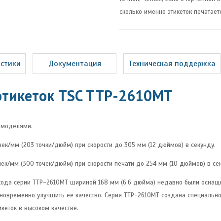
сколько именно этикеток печатает
истики
Документация
Техническая поддержка
тикеток TSC TTP-2610MT
 моделями.
к/мм (203 точки/дюйм) при скорости до 305 мм (12 дюймов) в секунду.
к/мм (300 точек/дюйм) при скорости печати до 254 мм (10 дюймов) в се
ода серии TTP-2610MT шириной 168 мм (6,6 дюйма) недавно были оснащ
дновременно улучшить ее качество. Серия TTP-2610MT создана специально
кеток в высоком качестве.