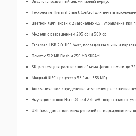
Высококачественный алюминиевый корпус
Технология Thermal Smart Control для печати высококач
Цветной ЖКИ-экран с диагональю 4,3″, управление при 
Модели с разрешением 203 dpi и 300 dpi
Ethernet, USB 2.0, USB host, последовательный и парал
Память: 512 MB Flash и 256 MB SDRAM
SD-разъем для расширения объема флэш-памяти до 32
Мощный RISC-процессор 32 бита, 536 МГц
Автоматическое определение изменения разрешения пе
Эмуляция языков Eltron® and Zebra®, встроенная по ум
USB host для автономных решений по маркировке или в