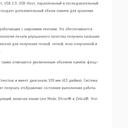
t, USB 2.0, USB-Host, параллельный и последовательный
о создает дополнительный объем памяти для хранения
 работающих с широкими лентами. Это обеспечивается
хнология печати улучшенного качества получила название
кселя для получения точной, четкой, ясно очерченной и
.
ни также отличаются увеличенным объемом памяти: флэш-
тностью и имеет диагональ 109 мм (4,3 дюйма). Система
яет получать отображение состояния выполнения работы.
ляций, включая языки Line Mode, Eltron® и Zebra®. Этот