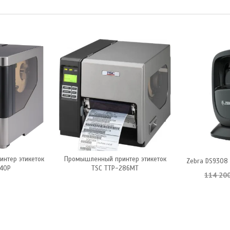
нтер этикеток
Промышленный принтер этикеток
Zebra DS9308
40P
TSC TTP-286MT
114 20