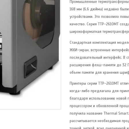
Промышленные термотрансферные
168 мм (6,6 дюйма) недавно был
устройствами. Это позволило пов
качество. Серия TTP-2610MT созд
широкоформатная термотрансферна
Стандартная комплектация модел
ЖКИ-экран, встроенные интерфейс
последовательный интерфейс. В 
расширения флэш-памяти до 32 Гб
объем памяти для хранения шриф
Принтеры серии TTP-2610MT отлич
когда-либо предлагала для принт
благодаря использованию новой п
процессором и обновленной проши
получила название Thermal Smart 
рассчитывается необходимая про
точной, четкой, ясно очерченной и