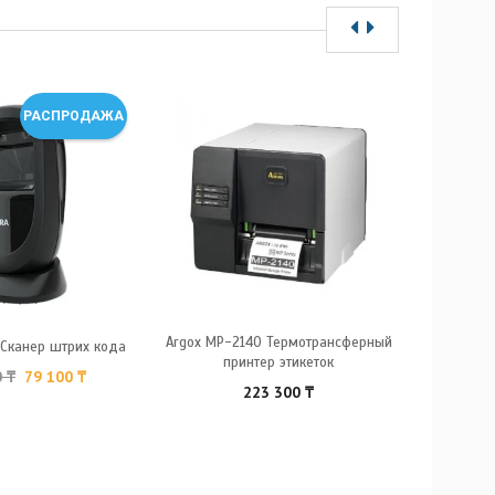
РАСПРОДАЖА
Принтер ш
Argox MP-2140 Термотрансферный
 Сканер штрих кода
принтер этикеток
0
₸
79 100
₸
223 300
₸