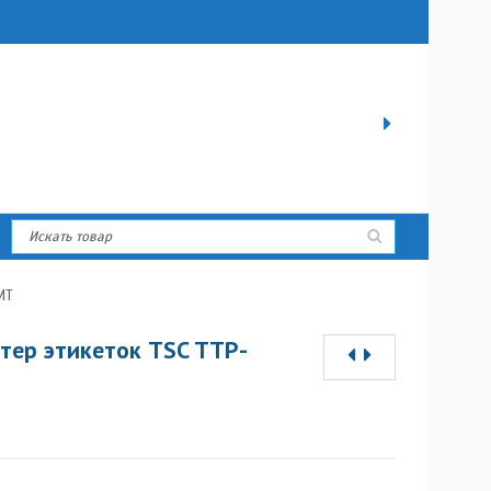
MT
ер этикеток TSC TTP-