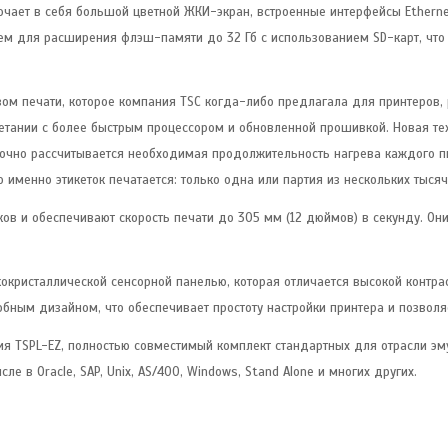
чает в себя большой цветной ЖКИ-экран, встроенные интерфейсы Etherne
ъем для расширения флэш-памяти до 32 Гб с использованием SD-карт, чт
ом печати, которое компания TSC когда-либо предлагала для принтеров,
етании с более быстрым процессором и обновленной прошивкой. Новая те
 точно рассчитывается необходимая продолжительность нагрева каждого пи
о именно этикеток печатается: только одна или партия из нескольких тысяч
ов и обеспечивают скорость печати до 305 мм (12 дюймов) в секунду. О
ристаллической сенсорной панелью, которая отличается высокой контрас
обным дизайном, что обеспечивает простоту настройки принтера и позвол
я TSPL-EZ, полностью совместимый комплект стандартных для отрасли эму
е в Oracle, SAP, Unix, AS/400, Windows, Stand Alone и многих других.