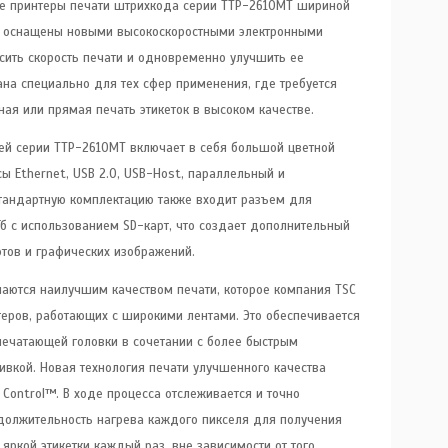
 принтеры печати штрихкода серии TTP-2610MT шириной
и оснащены новыми высокоскоростными электронными
ысить скорость печати и одновременно улучшить ее
ана специально для тех сфер применения, где требуется
я или прямая печать этикеток в высоком качестве.
ей серии TTP-2610MT включает в себя большой цветной
ы Ethernet, USB 2.0, USB-Host, параллельный и
стандартную комплектацию также входит разъем для
 с использованием SD-карт, что создает дополнительный
тов и графических изображений.
аются наилучшим качеством печати, которое компания TSC
еров, работающих с широкими лентами. Это обеспечивается
ечатающей головки в сочетании с более быстрым
вкой. Новая технология печати улучшенного качества
Control™. В ходе процесса отслеживается и точно
должительность нагрева каждого пикселя для получения
 яркой этикетки каждый раз, вне зависимости от того,