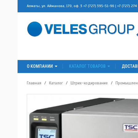
Алматы, ул. Айманова, 170, оф. 3
+7 (727) 395-51-96
|
+7 (727) 274
О КОМПАНИИ
КАТАЛОГ ТОВАРОВ
ДОСТАВ
Главная
/
Каталог
/
Штрих-кодирование
/
Промышленн