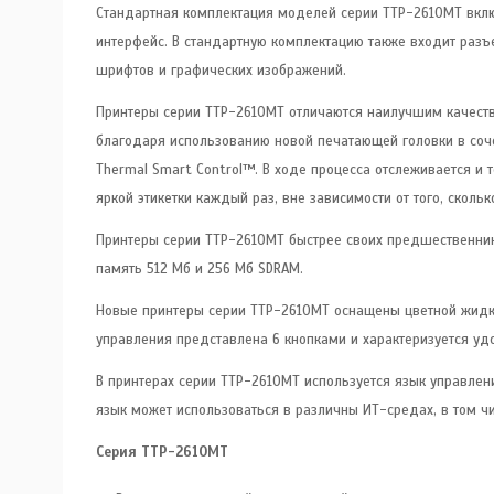
Стандартная комплектация моделей серии TTP-2610MT вклю
интерфейс. В стандартную комплектацию также входит раз
шрифтов и графических изображений.
Принтеры серии TTP-2610MT отличаются наилучшим качеств
благодаря использованию новой печатающей головки в соч
Thermal Smart Control™. В ходе процесса отслеживается и
яркой этикетки каждый раз, вне зависимости от того, скольк
Принтеры серии TTP-2610MT быстрее своих предшественник
память 512 Мб и 256 Мб SDRAM.
Новые принтеры серии TTP-2610MT оснащены цветной жидкок
управления представлена 6 кнопками и характеризуется уд
В принтерах серии TTP-2610MT используется язык управлени
язык может использоваться в различны ИТ-средах, в том числ
Серия TTP-2610MT