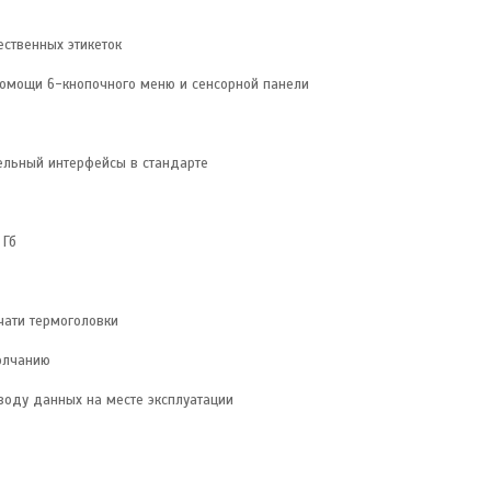
ественных этикеток
помощи 6-кнопочного меню и сенсорной панели
лельный интерфейсы в стандарте
 Гб
чати термоголовки
олчанию
воду данных на месте эксплуатации