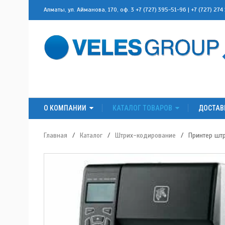
Алматы, ул. Айманова, 170, оф. 3
+7 (727) 395-51-96
|
+7 (727) 274
О КОМПАНИИ
КАТАЛОГ ТОВАРОВ
ДОСТАВ
Главная
/
Каталог
/
Штрих-кодирование
/
Принтер шт