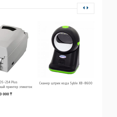
OS-214 Plus
Принтер ш
Сканер штрих кода Syble XB-8600
ый принтер этикеток
ZT
0 000
₸