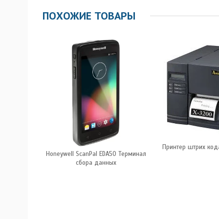
ПОХОЖИЕ ТОВАРЫ
Принтер штрих код
ebra ZT410
Honeywell ScanPal EDA50 Терминал
00Z
сбора данных