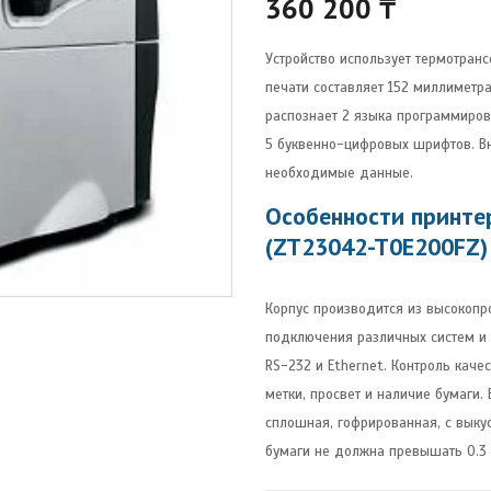
360 200
₸
Устройство использует термотран
печати составляет 152 миллиметр
распознает 2 языка программиров
5 буквенно-цифровых шрифтов. Вн
необходимые данные.
Особенности принте
(ZT23042-T0E200FZ)
Корпус производится из высокопро
подключения различных систем и
RS-232 и Ethernet. Контроль каче
метки, просвет и наличие бумаги.
сплошная, гофрированная, с выку
бумаги не должна превышать 0.3