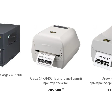
а Argox X-3200
Argox CP-3140L Термотрансферный
Argox 
принтер этикеток
Термотрансферн
205 300
₸
11