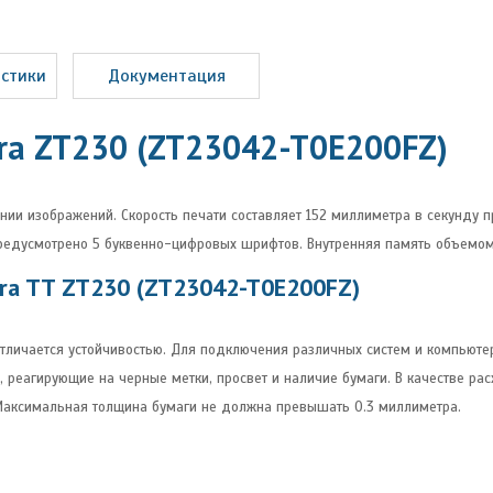
истики
Документация
ra ZT230 (ZT23042-T0E200FZ)
нии изображений. Скорость печати составляет 152 миллиметра в секунду п
предусмотрено 5 буквенно-цифровых шрифтов. Внутренняя память объемом
ra TT ZT230 (ZT23042-T0E200FZ)
отличается устойчивостью. Для подключения различных систем и компьют
и, реагирующие на черные метки, просвет и наличие бумаги. В качестве р
 Максимальная толщина бумаги не должна превышать 0.3 миллиметра.