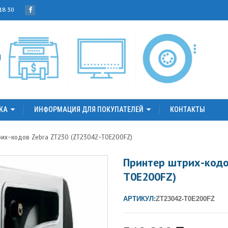
 18 30
КА
ИНФОРМАЦИЯ ДЛЯ ПОКУПАТЕЛЕЙ
КОНТАКТЫ
рих-кодов Zebra ZT230 (ZT23042-T0E200FZ)
Принтер штрих-кодо
T0E200FZ)
АРТИКУЛ:
ZT23042-T0E200FZ