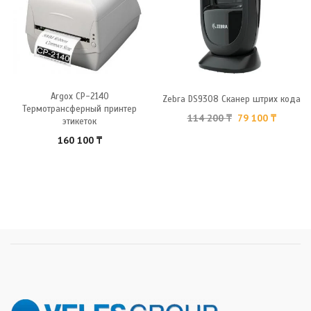
Argox CP-2140
Zebra DS9308 Сканер штрих кода
Термотрансферный принтер
114 200
₸
79 100
₸
этикеток
160 100
₸