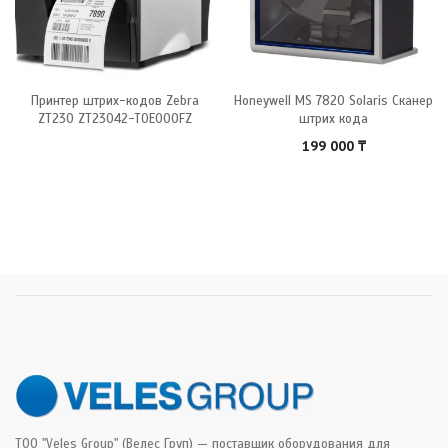
Принтер штрих-кодов Zebra
Honeywell MS 7820 Solaris Сканер
ZT230 ZT23042-T0E000FZ
штрих кода
199 000
₸
ТОО "Veles Group" (Велес Груп) — поставщик оборудования для