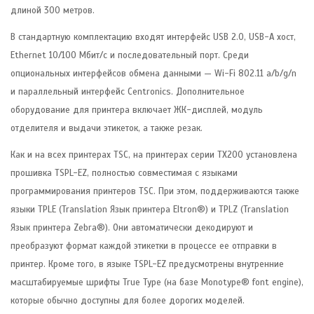
длиной 300 метров.
В стандартную комплектацию входят интерфейс USB 2.0, USB-A хост,
Ethernet 10/100 Мбит/с и последовательный порт. Среди
опциональных интерфейсов обмена данными — Wi-Fi 802.11 a/b/g/n
и параллельный интерфейс Centronics. Дополнительное
оборудование для принтера включает ЖК-дисплей, модуль
отделителя и выдачи этикеток, а также резак.
Как и на всех принтерах TSC, на принтерах серии TX200 установлена
прошивка TSPL-EZ, полностью совместимая с языками
программирования принтеров TSC. При этом, поддерживаются также
языки TPLE (Translation Язык принтера Eltron®) и TPLZ (Translation
Язык принтера Zebra®). Они автоматически декодируют и
преобразуют формат каждой этикетки в процессе ее отправки в
принтер. Кроме того, в языке TSPL-EZ предусмотрены внутренние
масштабируемые шрифты True Type (на базе Monotype® font engine),
которые обычно доступны для более дорогих моделей.