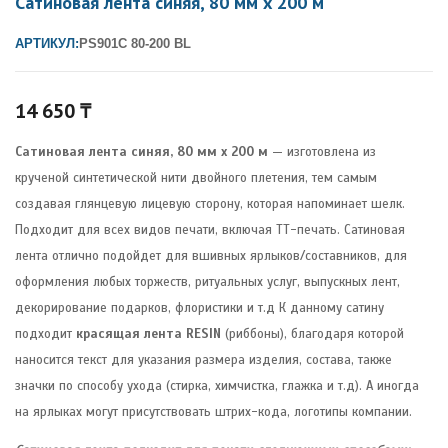
Сатиновая лента синяя, 80 мм х 200 м
АРТИКУЛ:
PS901C 80-200 BL
14 650
₸
Сатиновая лента синяя, 80 мм х 200 м
— изготовлена из
крученой синтетической нити двойного плетения, тем самым
создавая глянцевую лицевую сторону, которая напоминает шелк.
Подходит для всех видов печати, включая ТТ-печать. Сатиновая
лента отлично подойдет для вшивных ярлыков/составников, для
оформления любых торжеств, ритуальных услуг, выпускных лент,
декорирование подарков, флористики и т.д К данному сатину
подходит
красящая лента RESIN
(риббоны), благодаря которой
наносится текст для указания размера изделия, состава, также
значки по способу ухода (стирка, химчистка, глажка и т.д). А иногда
на ярлыках могут присутствовать штрих-кода, логотипы компании.