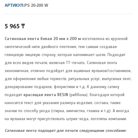
АРТИКУЛ:
PS 20-200 W
5 965
₸
Сатиновая лента белая 20 мм х 200 м
изготовлена из крученой
синтетической нити двойного плетения, тем самым создавая
глянцевую лицевую сторону, которая напоминает шелк. Подходит
для всех видов печати, включая ТТ-печать. Сатиновая лента
экономичная, отлично подойдет для вшивных ярлыков/составников,
для оформления любых торжеств, ритуальных услуг, выпускных лент,
декорирование подарков, флористики и т.д. К данному сатину
подходит
красящая лента RESIN
(риббоны), благодаря которой
наносится текст для указания размера изделия, состава, также
значки по способу ухода (стирка, химчистка, глажка и т.д). А иногда
на ярлыках могут присутствовать штрих-кода, логотипы компании.
Сатиновая лента
подходит для печати следующими способами: