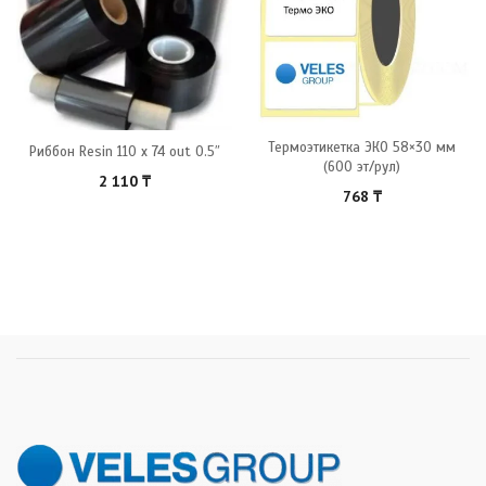
Термоэтикетка ЭКО 58×30 мм
Риббон Resin 110 x 74 out 0.5″
(600 эт/рул)
2 110
₸
768
₸