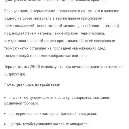
движущейся этикетки термопечатающей головкой принтера.
Принцип прямой термопечати основывается на том, что в качестве
одного из слоев материала в термоэтикетке присутствует
термохимический состав, который меняет цвет (обычно — темнеет)
под воздействием нагрева. Таким образом, термоголовка,
осуществляя точечный нагрев протягиваемой по её поверхности
термоэтикетки оставляет на последней «выжженный» след,
составляющий желаемое изображение или текст.
Термоэтикетка 29×20 используется при печати на принтерах этикеток
(штрихкода).
Потенциальные потребители:
отдельные супермаркеты и сети супермаркетов, магазины
розничной торговли;
предприятия, занимающиеся фасовкой продукции;
центры техобслуживания кассовых аппаратов;