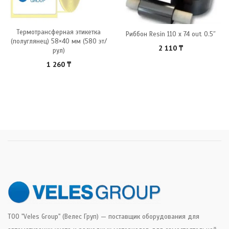
Термотрансферная этикетка
Риббон Resin 110 x 74 out 0.5″
(полуглянец) 58×40 мм (580 эт/
2 110
₸
рул)
1 260
₸
ТОО "Veles Group" (Велес Груп) — поставщик оборудования для