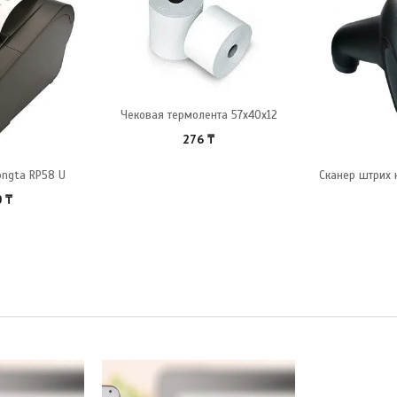
Чековая термолента 57x40x12
276
₸
ongta RP58 U
Сканер штрих 
0
₸