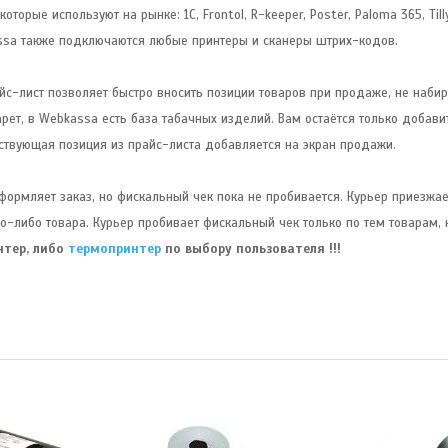
рые используют на рынке: 1C, Frontol, R-keeper, Poster, Paloma 365, Tillyp
ssa также подключаются любые принтеры и сканеры штрих-кодов.
райс-лист позволяет быстро вносить позиции товаров при продаже, не набир
ет, в Webkassa есть база табачных изделий. Вам остаётся только добави
тствующая позиция из прайс-листа добавляется на экран продажи.
ормляет заказ, но фискальный чек пока не пробивается. Курьер приезжае
ого-либо товара. Курьер пробивает фискальный чек только по тем товарам, 
нтер, либо
термопринтер
по выбору пользователя !!!