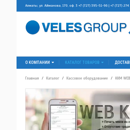
Алматы, ул. Айманова, 170, оф. 3
+7 (727) 395-51-96
|
+7 (727) 274
О КОМПАНИИ
КАТАЛОГ ТОВАРОВ
ДОСТАВ
Главная
/
Каталог
/
Кассовое оборудование
/
ККМ WEB