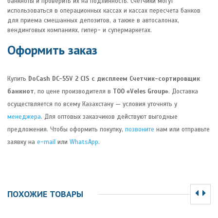
банкноты и проверить их на подлинность. Счетчики могут
использоваться в операционных кассах и кассах пересчета банков
для приема смешанных депозитов, а также в автосалонах,
вендинговых компаниях, гипер- и супермаркетах.
Оформить заказ
Купить
DoCash DC-55V 2 CIS с дисплеем
Счетчик-сортировщик
банкнот
, по цене производителя в
ТОО «Veles Group»
. Доставка
осуществляется по всему Казахстану — условия уточнять у
менеджера
. Для оптовых заказчиков действуют выгодные
предложения. Чтобы оформить покупку,
позвоните
нам или отправьте
заявку на
e-mail
или
WhatsApp
.
ПОХОЖИЕ ТОВАРЫ