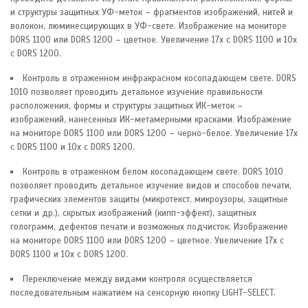
и структуры защитных УФ-меток – фрагментов изображений, нитей и
волокон, люминесцирующих в УФ-свете. Изображение на мониторе
DORS 1100 или DORS 1200 – цветное. Увеличение 17х с DORS 1100 и 10x
с DORS 1200.
Контроль в отраженном инфракрасном косопадающем свете. DORS
1010 позволяет проводить детальное изучение правильности
расположения, формы и структуры защитных ИК-меток –
изображений, нанесенных ИК-метамерными красками. Изображение
на мониторе DORS 1100 или DORS 1200 – черно-белое. Увеличение 17х
с DORS 1100 и 10x с DORS 1200.
Контроль в отраженном белом косопадающем свете. DORS 1010
позволяет проводить детальное изучение видов и способов печати,
графических элементов защиты (микротекст, микроузоры, защитные
сетки и др.), скрытых изображений (кипп-эффект), защитных
голограмм, дефектов печати и возможных подчисток. Изображение
на мониторе DORS 1100 или DORS 1200 – цветное. Увеличение 17х с
DORS 1100 и 10x с DORS 1200.
Переключение между видами контроля осуществляется
последовательным нажатием на сенсорную кнопку LIGHT-SELECT.