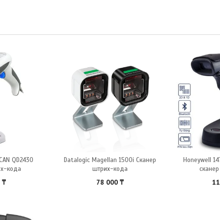
SCAN QD2430
Datalogic Magellan 1500i Сканер
Honeywell 1
их-кода
штрих-кода
сканер
0
₸
78 000
₸
11