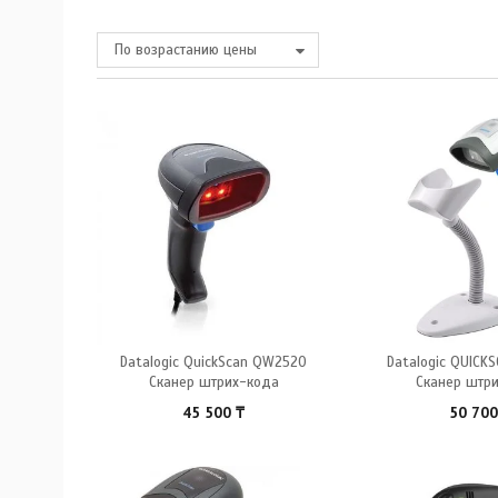
По возрастанию цены
Datalogic QuickScan QW2520
Datalogic QUICK
Сканер штрих-кода
Сканер штр
45 500
₸
50 70