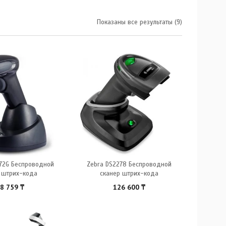
Показаны все результаты (9)
472G Беспроводной
Zebra DS2278 Беспроводной
 штрих-кода
сканер штрих-кода
8 759
₸
126 600
₸