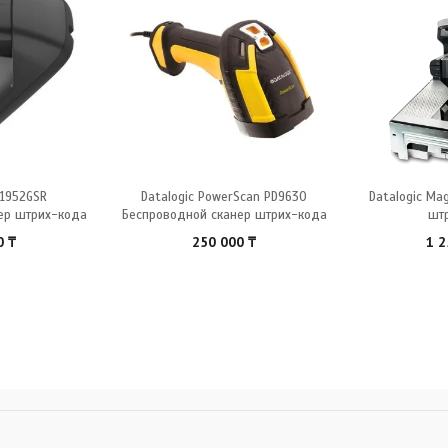
 1952GSR
Datalogic PowerScan PD9630
Datalogic Ma
ер штрих-кода
Беспроводной сканер штрих-кода
шт
0
₸
250 000
₸
1 