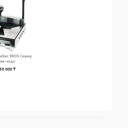
gellan 9800i Сканер
рих-кода
250 000
₸